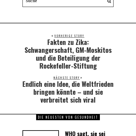
VORHERIGE STORY
Fakten zu Zika:
Previous
post:
Schwangerschaft, GM-Moskitos
und die Beteiligung der
Rockefeller-Stiftung
NÄCHSTE STORY
Endlich eine Idee, die Weltfrieden
Next
post:
bringen könnte – und sie
verbreitet sich viral
DIE NEUESTEN VON GESUNDHEIT
WHO sagt, sie sei