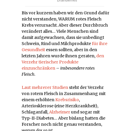
Bis vor kurzem haben wir den Grund dafür
nicht verstanden, WARUM rotes Fleisch
Krebs verursacht. Aber dieser Durchbruch
verändert alles… Viele Menschen sind
damit aufgewachsen, dass sie unbedingt
Schwein, Rind und Milchprodukte
für ihre
Gesundheit
essen sollten, aber in den
letzten Jahren wurde ihnen geraten,
den
Verzehr tierischer Produkte
einzuschränken
–
insbesondere rotes
Fleisch.
Laut mehrerer Studien
steht der Verzehr
von rotem Fleisch in Zusammenhang mit
einem erhöhten
Krebsrisiko
,
Arteriosklerose (eine Herzkrankheit),
Schlaganfall,
Alzheimer
und sogar mit
Typ-II-Diabetes… Aber bislang hatten die
Forscher noch nicht genau verstanden,
warum das so ist
.