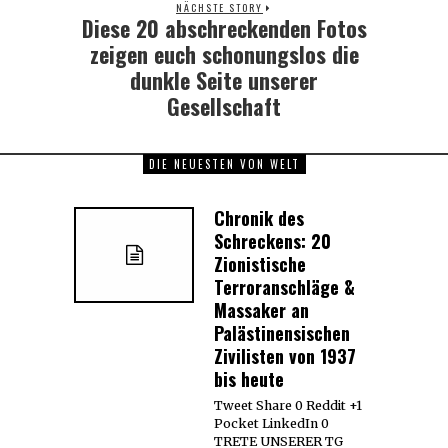
NÄCHSTE STORY
Diese 20 abschreckenden Fotos
Next
post:
zeigen euch schonungslos die
dunkle Seite unserer
Gesellschaft
DIE NEUESTEN VON WELT
Chronik des
Schreckens: 20
Zionistische
Terroranschläge &
Massaker an
Palästinensischen
Zivilisten von 1937
bis heute
Tweet Share 0 Reddit +1
Pocket LinkedIn 0
TRETE UNSERER TG