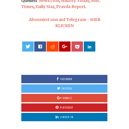
Quellen:
News.com
,
History Today
,
MBC
Times
,
Daily Star
,
Pravda Report
.
Abonniert uns auf Telegram - HIER
KLICKEN
0
FACEBOOK
TWITTER
GOOGLE
PINTEREST
LINKED IN