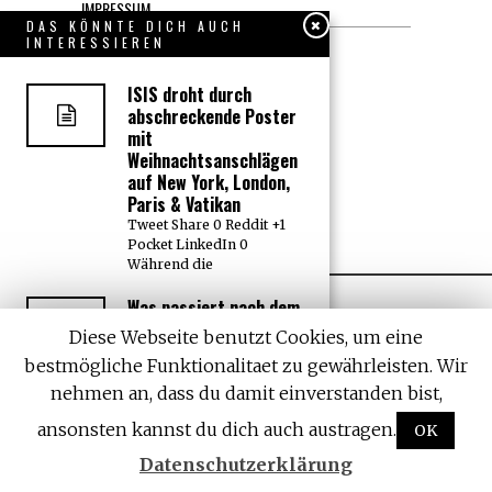
IMPRESSUM
DAS KÖNNTE DICH AUCH
INTERESSIEREN
Datenschutzerklärung
ISIS droht durch
KONTAKT
abschreckende Poster
mit
JOBS
Weihnachtsanschlägen
auf New York, London,
Paris & Vatikan
Über uns, den “Wächter”
Tweet Share 0 Reddit +1
Pocket LinkedIn 0
Während die
Was passiert nach dem
Untergang von ISIS?
Diese Webseite benutzt Cookies, um eine
Hier steht das, was
bestmögliche Funktionalitaet zu gewährleisten. Wir
Ihnen sonst nicht
gesagt wird
nehmen an, dass du damit einverstanden bist,
All rights reserved. Designed by
Withemes
Tweet Share 0 Reddit +1
ansonsten kannst du dich auch austragen.
OK
Pocket LinkedIn 0
Amerikas Feldzug,
Datenschutzerklärung