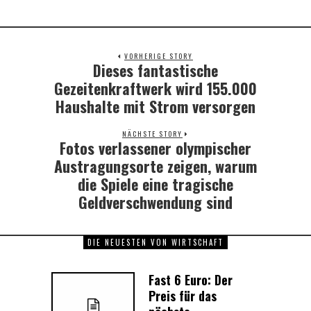
VORHERIGE STORY
Dieses fantastische
Previous
post:
Gezeitenkraftwerk wird 155.000
Haushalte mit Strom versorgen
NÄCHSTE STORY
Fotos verlassener olympischer
Next
post:
Austragungsorte zeigen, warum
die Spiele eine tragische
Geldverschwendung sind
DIE NEUESTEN VON WIRTSCHAFT
Fast 6 Euro: Der
Preis für das