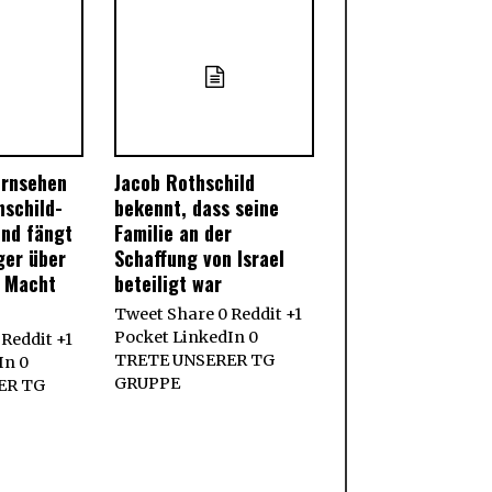
ernsehen
Jacob Rothschild
hschild-
bekennt, dass seine
und fängt
Familie an der
ger über
Schaffung von Israel
e Macht
beteiligt war
Tweet Share 0 Reddit +1
Pocket LinkedIn 0
Reddit +1
TRETE UNSERER TG
In 0
GRUPPE
ER TG