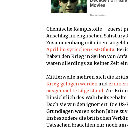
Chemische Kampfstoffe – zuerst pr
Anschlag im englischen Salisbury 
Zusammenhang mit einem angebl
April im syrischen Ost-Ghuta
. Ber
haben den Krieg in Syrien von Anfa
waren allerdings zu keiner Zeit ein
Mittlerweile mehren sich die kriti
Krieg gelogen werden
und
erinnern
ausgemachte Lüge stand
. Zur Erin
hinsichtlich des Wahrheitsgehalts
Doch sie wurden ignoriert. Die US-
Grundlagen waren schon Jahre zuv
insbesondere die britischen Verbün
Tatsachen brauchten nur noch um d