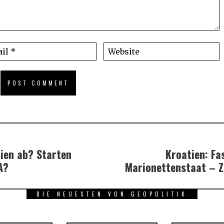
rien ab? Starten
Kroatien: Fa
A?
Marionettenstaat – Z
DIE NEUESTEN VON GEOPOLITIK