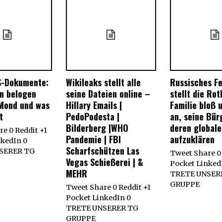
S-Dokumente:
Wikileaks stellt alle
Russisches F
n belogen
seine Dateien online –
stellt die Rot
Mond und was
Hillary Emails |
Familie bloß 
t
PedoPodesta |
an, seine Bür
Bilderberg |WHO
deren global
e 0 Reddit +1
Pandemie | FBI
aufzuklären
nkedIn 0
Scharfschützen Las
SERER TG
Tweet Share 0 
Vegas Schießerei | &
Pocket Linked
MEHR
TRETE UNSER
GRUPPE
Tweet Share 0 Reddit +1
Pocket LinkedIn 0
TRETE UNSERER TG
GRUPPE