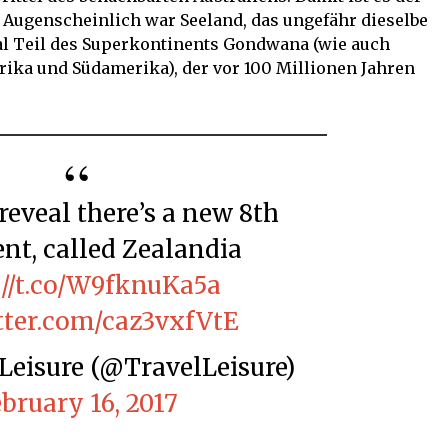
 Augenscheinlich war Seeland, das ungefähr dieselbe
mal Teil des Superkontinents Gondwana (wie auch
Afrika und Südamerika), der vor 100 Millionen Jahren
nt, called Zealandia
://t.co/W9fknuKa5a
itter.com/caz3vxfVtE
+ Leisure (@TravelLeisure)
bruary 16, 2017