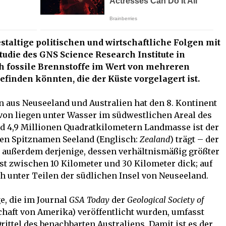
staltige politischen und wirtschaftliche Folgen mit
tudie des GNS Science Research Institute in
ch fossile Brennstoffe im Wert von mehreren
efinden könnten, die der Küste vorgelagert ist.
n aus Neuseeland und Australien hat den 8. Kontinent
von liegen unter Wasser im südwestlichen Areal des
nd 4,9 Millionen Quadratkilometern Landmasse ist der
den Spitznamen Seeland (Englisch:
Zealand
) trägt – der
 außerdem derjenige, dessen verhältnismäßig größter
ist zwischen 10 Kilometer und 30 Kilometer dick; auf
ch unter Teilen der südlichen Insel von Neuseeland.
, die im Journal
GSA Today
der
Geological Society of
chaft von Amerika) veröffentlicht wurden, umfasst
ittel des benachbarten Australiens. Damit ist es der