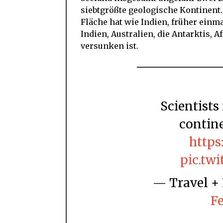
siebtgrößte geologische Kontinent.
Fläche hat wie Indien, früher ein
Indien, Australien, die Antarktis, 
versunken ist.
Scientists reveal there’s a new 8th
contine
https
pic.tw
— Travel 
Fe