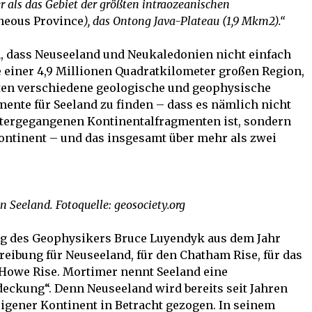
als das Gebiet der größten intraozeanischen
neous Province
), das Ontong Java-Plateau (1,9 Mkm2).“
n, dass Neuseeland und Neukaledonien nicht einfach
e einer 4,9 Millionen Quadratkilometer großen Region,
atten verschiedene geologische und geophysische
ente für Seeland zu finden – dass es nämlich nicht
tergegangenen Kontinentalfragmenten ist, sondern
ontinent – und das insgesamt über mehr als zwei
 Seeland. Fotoquelle: geosociety.org
ng des Geophysikers Bruce Luyendyk aus dem Jahr
reibung für Neuseeland, für den Chatham Rise, für das
 Howe Rise. Mortimer nennt Seeland eine
deckung“. Denn Neuseeland wird bereits seit Jahren
igener Kontinent in Betracht gezogen. In seinem