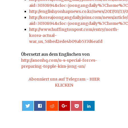
aid=3030894&cloc=joongangdaily%7Chome%7C
http://english.yonhapnews.co.kr/news/2017/03/
http://koreajoongangdaily.joins.com/news/article/a
aid=3030894&cloc=joongangdaily%7Chome%7C
http://www.huffingtonpost.com/entry/north-
korea-actual-
war_us_58bed2ede4b09ab537d6eafd
Übersetzt aus dem Englischen von
http://anonhq.com/u-s-special-forces-
preparing-topple-kim-jong-un/
Abonniert uns auf Telegram - HIER
KLICKEN
0