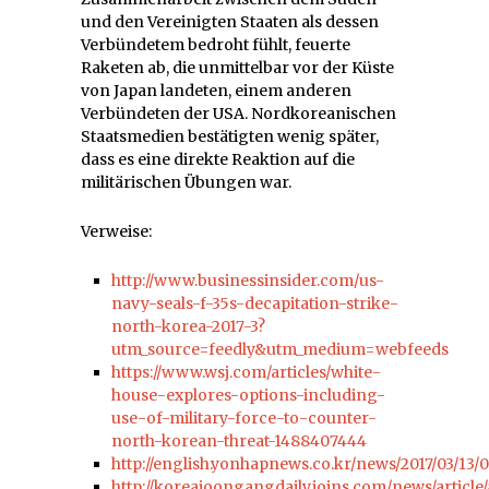
und den Vereinigten Staaten als dessen
Verbündetem bedroht fühlt, feuerte
Raketen ab, die unmittelbar vor der Küste
von Japan landeten, einem anderen
Verbündeten der USA. Nordkoreanischen
Staatsmedien bestätigten wenig später,
dass es eine direkte Reaktion auf die
militärischen Übungen war.
Verweise:
http://www.businessinsider.com/us-
navy-seals-f-35s-decapitation-strike-
north-korea-2017-3?
utm_source=feedly&utm_medium=webfeeds
https://www.wsj.com/articles/white-
house-explores-options-including-
use-of-military-force-to-counter-
north-korean-threat-1488407444
http://english.yonhapnews.co.kr/news/2017/03/
http://koreajoongangdaily.joins.com/news/article/a