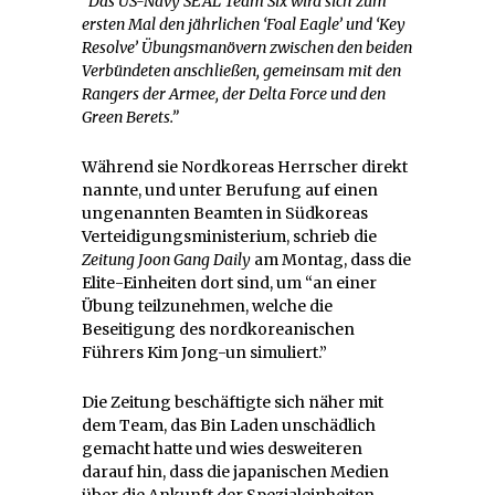
“Das US-Navy SEAL Team Six wird sich zum
ersten Mal den jährlichen ‘Foal Eagle’ und ‘Key
Resolve’ Übungsmanövern zwischen den beiden
Verbündeten anschließen, gemeinsam mit den
Rangers der Armee, der Delta Force und den
Green Berets.”
Während sie Nordkoreas Herrscher direkt
nannte, und unter Berufung auf einen
ungenannten Beamten in Südkoreas
Verteidigungsministerium, schrieb die
Zeitung Joon Gang Daily
am Montag, dass die
Elite-Einheiten dort sind, um “an einer
Übung teilzunehmen, welche die
Beseitigung des nordkoreanischen
Führers Kim Jong-un simuliert.”
Die Zeitung beschäftigte sich näher mit
dem Team, das Bin Laden unschädlich
gemacht hatte und wies desweiteren
darauf hin, dass die japanischen Medien
über die Ankunft der Spezialeinheiten