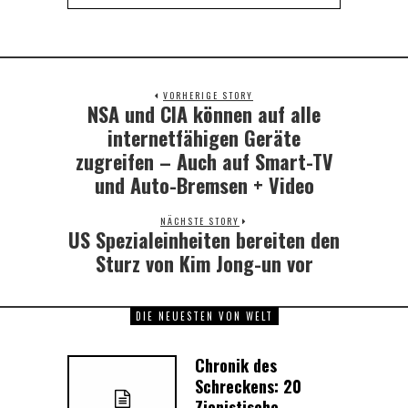
VORHERIGE STORY
NSA und CIA können auf alle
Previous
post:
internetfähigen Geräte
zugreifen – Auch auf Smart-TV
und Auto-Bremsen + Video
NÄCHSTE STORY
US Spezialeinheiten bereiten den
Next
post:
Sturz von Kim Jong-un vor
DIE NEUESTEN VON WELT
Chronik des
Schreckens: 20
Zionistische