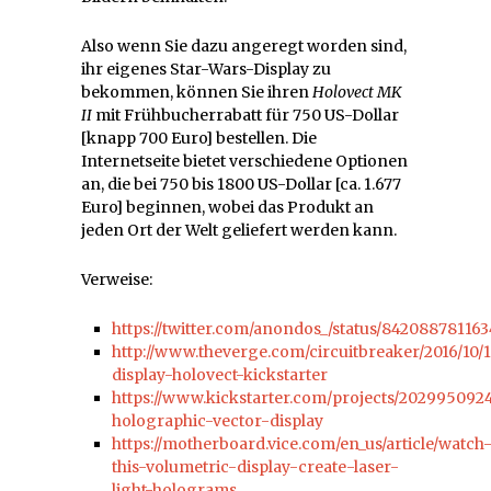
Also wenn Sie dazu angeregt worden sind,
ihr eigenes Star-Wars-Display zu
bekommen, können Sie ihren
Holovect MK
II
mit Frühbucherrabatt für 750 US-Dollar
[knapp 700 Euro] bestellen. Die
Internetseite bietet verschiedene Optionen
an, die bei 750 bis 1800 US-Dollar [ca. 1.677
Euro] beginnen, wobei das Produkt an
jeden Ort der Welt geliefert werden kann.
Verweise:
https://twitter.com/anondos_/status/84208878116
http://www.theverge.com/circuitbreaker/2016/10/
display-holovect-kickstarter
https://www.kickstarter.com/projects/202995092
holographic-vector-display
https://motherboard.vice.com/en_us/article/watch
this-volumetric-display-create-laser-
light-holograms