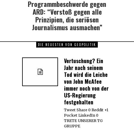
Programmbeschwerde gegen
Next
post:
ARD: “Verstoß gegen alle
Prinzipien, die seriösen
Journalismus ausmachen”
DIE NEUESTEN VON GEOPOLITIK
Vertuschung? Ein
Jahr nach seinem
Tod wird die Leiche
von John McAfee
immer noch von der
US-Regierung
festgehalten
Tweet Share 0 Reddit +1
Pocket LinkedIn 0
TRETE UNSERER TG
GRUPPE