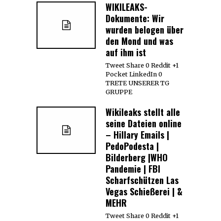
WIKILEAKS-
Dokumente: Wir
wurden belogen über
den Mond und was
auf ihm ist
Tweet Share 0 Reddit +1
Pocket LinkedIn 0
TRETE UNSERER TG
GRUPPE
Wikileaks stellt alle
seine Dateien online
– Hillary Emails |
PedoPodesta |
Bilderberg |WHO
Pandemie | FBI
Scharfschützen Las
Vegas Schießerei | &
MEHR
Tweet Share 0 Reddit +1