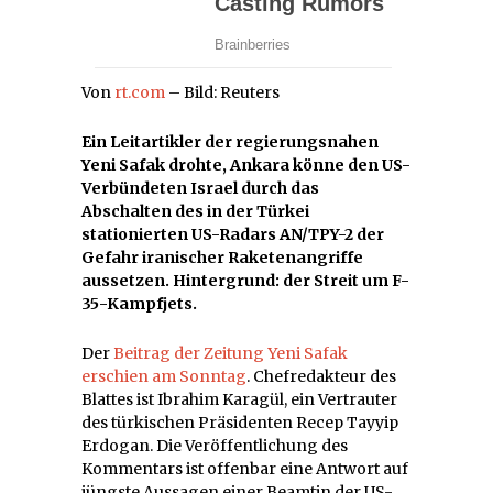
Von
rt.com
– Bild: Reuters
Ein Leitartikler der regierungsnahen
Yeni Safak drohte, Ankara könne den US-
Verbündeten Israel durch das
Abschalten des in der Türkei
stationierten US-Radars AN/TPY-2 der
Gefahr iranischer Raketenangriffe
aussetzen. Hintergrund: der Streit um F-
35-Kampfjets.
Der
Beitrag der Zeitung Yeni Safak
erschien am Sonntag
. Chefredakteur des
Blattes ist Ibrahim Karagül, ein Vertrauter
des türkischen Präsidenten Recep Tayyip
Erdogan. Die Veröffentlichung des
Kommentars ist offenbar eine Antwort auf
jüngste Aussagen einer Beamtin der US-