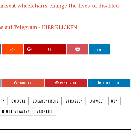
ariseat-wheelchairs-change-the-lives-of-disabled-
ns auf Telegram - HIER KLICKEN
+1
GOOGLE
PINTEREST
LINKED IN
PA
GOOGLE
SOLARENERGIE
STRASSEN
UMWELT
USA
EINIGTE STAATEN
VERKEHR