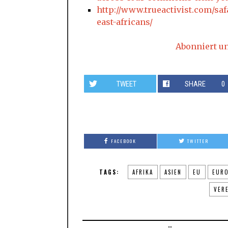
http://www.trueactivist.com/saf
east-africans/
Abonniert u
TWEET
SHARE
0
FACEBOOK
TWITTER
TAGS:
AFRIKA
ASIEN
EU
EURO
VER