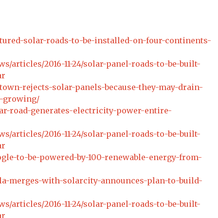
tured-solar-roads-to-be-installed-on-four-continents-
articles/2016-11-24/solar-panel-roads-to-be-built-
ar
-town-rejects-solar-panels-because-they-may-drain-
m-growing/
ar-road-generates-electricity-power-entire-
articles/2016-11-24/solar-panel-roads-to-be-built-
ar
oogle-to-be-powered-by-100-renewable-energy-from-
sla-merges-with-solarcity-announces-plan-to-build-
articles/2016-11-24/solar-panel-roads-to-be-built-
ar