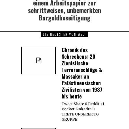
post:
einem Arbeitspapier zur
schrittweisen, unbemerkten
Bargeldbeseitigung
DIE NEUESTEN VON WELT
Chronik des
Schreckens: 20
Zionistische
Terroranschläge &
Massaker an
Palästinensischen
Zivilisten von 1937
bis heute
Tweet Share 0 Reddit +1
Pocket LinkedIn 0
TRETE UNSERER TG
GRUPPE