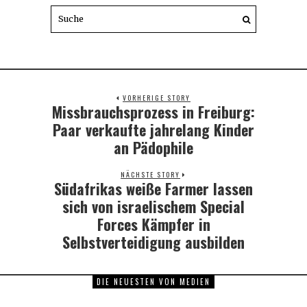
VORHERIGE STORY
Missbrauchsprozess in Freiburg:
Previous
post:
Paar verkaufte jahrelang Kinder
an Pädophile
NÄCHSTE STORY
Südafrikas weiße Farmer lassen
Next
post:
sich von israelischem Special
Forces Kämpfer in
Selbstverteidigung ausbilden
DIE NEUESTEN VON MEDIEN