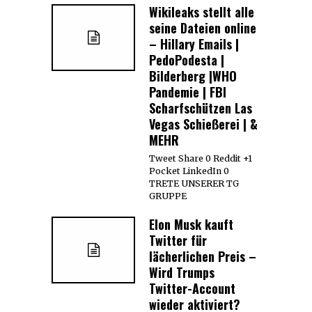
Wikileaks stellt alle
seine Dateien online
– Hillary Emails |
PedoPodesta |
Bilderberg |WHO
Pandemie | FBI
Scharfschützen Las
Vegas Schießerei | &
MEHR
Tweet Share 0 Reddit +1
Pocket LinkedIn 0
TRETE UNSERER TG
GRUPPE
Elon Musk kauft
Twitter für
lächerlichen Preis –
Wird Trumps
Twitter-Account
wieder aktiviert?