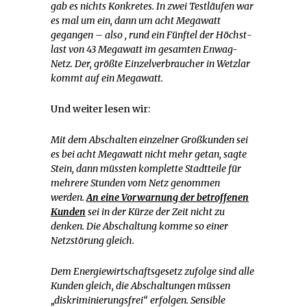
gab es nichts Konkretes. In zwei Testläufen war
es mal um ein, dann um acht Megawatt
gegangen – also , rund ein Fünftel der Höchst­
last von 43 Megawatt im ge­samten Enwag-
Netz. Der, größte Einzelverbraucher in Wetzlar
kommt auf ein Megawatt.
Und weiter lesen wir:
Mit dem Abschalten ein­zelner Großkunden sei
es bei acht Megawatt nicht mehr getan, sagte
Stein, dann müssten komplette Stadttei­le für
mehrere Stunden vom Netz genommen
werden.
An eine Vorwarnung der betrof­fenen
Kunden
sei in der Kür­ze der Zeit nicht zu
denken. Die Abschaltung komme so einer
Netzstörung gleich.
Dem Energiewirtschafts­gesetz zufolge sind alle
Kun­den gleich, die Abschaltun­gen müssen
„diskriminie­rungsfrei“ erfolgen. Sensible