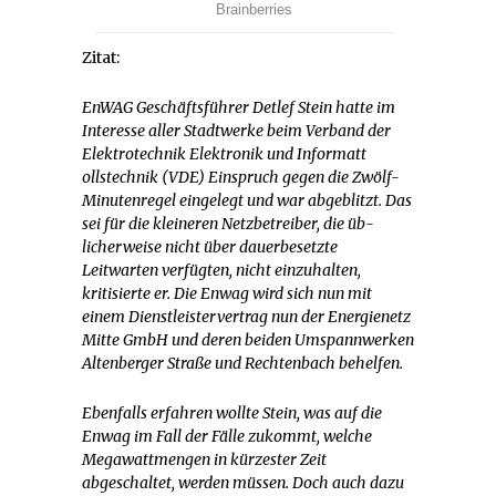
Zitat:
EnWAG Geschäftsführer Detlef Stein hatte im
Interesse aller Stadtwerke beim Verband der
Elektrotechnik Elektronik und
Informatt­
ollstechnik (
VDE)
Einspruch gegen die Zwölf-
Minuten­regel eingelegt und war ab­geblitzt. Das
sei für die klei­neren Netzbetreiber, die üb­
licherweise nicht über
dau­
erbesetzte
Leitwarten ver­fügten, nicht einzuhalten,
kritisierte er. Die Enwag wird sich nun mit
einem Dienst­leistervertrag nun der Ener­gienetz
Mitte GmbH und de­ren beiden Umspannwerken
Altenberger Straße und Rechtenbach behelfen.
Ebenfalls erfahren wollte Stein, was auf die
Enwag im Fall der Fälle zukommt, welche
Megawattmengen in kürzester Zeit
abgeschaltet, werden müssen. Doch auch dazu