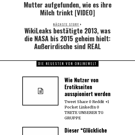
Mutter aufgefunden, wie es ihre
Milch trinkt [VIDEO]
NÄCHSTE STORY
WikiLeaks bestätigte 2013, was
Next
post:
die NASA bis 2015 geheim hielt:
Außerirdische sind REAL
DIE NEUESTEN VON ONLINEWELT
Wie Nutzer von
Erotikseiten
ausspioniert werden
Tweet Share 0 Reddit +1
Pocket LinkedIn 0
TRETE UNSERER TG
GRUPPE
Dieser “Glückliche