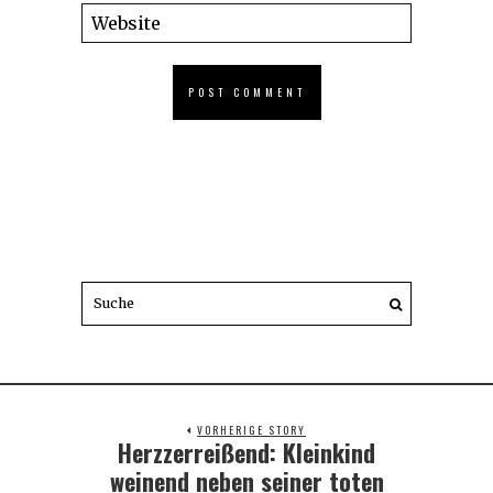
VORHERIGE STORY
Herzzerreißend: Kleinkind
Previous
post:
weinend neben seiner toten