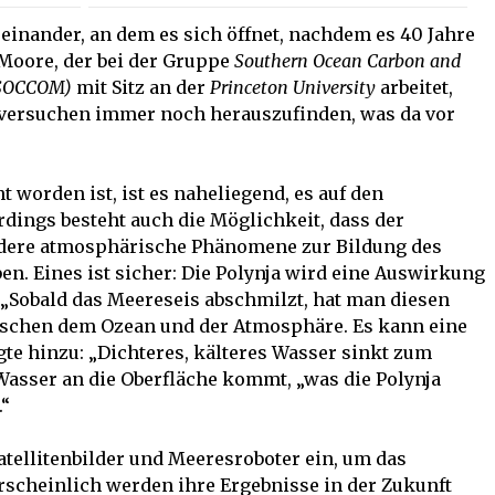
reinander, an dem es sich öffnet, nachdem es 40 Jahre
 Moore, der bei der Gruppe
Southern Ocean Carbon and
 (SOCCOM)
mit Sitz an der
Princeton University
arbeitet,
r versuchen immer noch herauszufinden, was da vor
 worden ist, ist es naheliegend, es auf den
dings besteht auch die Möglichkeit, dass der
dere atmosphärische Phänomene zur Bildung des
n. Eines ist sicher: Die Polynja wird eine Auswirkung
 „Sobald das Meereseis abschmilzt, hat man diesen
schen dem Ozean und der Atmosphäre. Es kann eine
gte hinzu: „Dichteres, kälteres Wasser sinkt zum
sser an die Oberfläche kommt, „was die Polynja
.“
tellitenbilder und Meeresroboter ein, um das
rscheinlich werden ihre Ergebnisse in der Zukunft