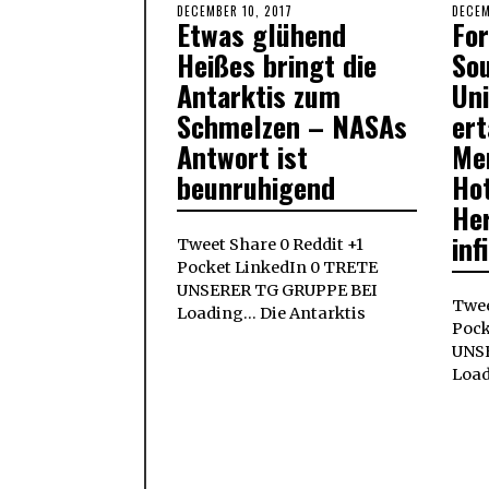
POSTED
DECEMBER 10, 2017
SEPTEMBER
POST
DECEM
Etwas glühend
Fo
ON
29,
ON
2018
Heißes bringt die
Sou
Antarktis zum
Uni
Schmelzen – NASAs
ert
Antwort ist
Me
beunruhigend
Ho
He
inf
Tweet Share 0 Reddit +1
Pocket LinkedIn 0 TRETE
UNSERER TG GRUPPE BEI
Twee
Loading... Die Antarktis
Pock
UNS
Load