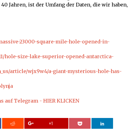
r 40 Jahren, ist der Umfang der Daten, die wir haben,
massive-23000-square-mile-hole-opened-in-
/11/hole-size-lake-superior-opened-antarctica-
n_us/article/wjx9w4/a-giant-mysterious-hole-has-
olynja
ns auf Telegram - HIER KLICKEN
+1