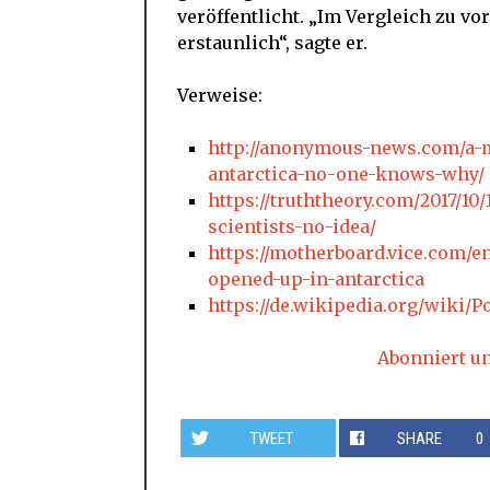
veröffentlicht. „Im Vergleich zu vo
erstaunlich“, sagte er.
Verweise:
http://anonymous-news.com/a-
antarctica-no-one-knows-why/
https://truththeory.com/2017/10
scientists-no-idea/
https://motherboard.vice.com/e
opened-up-in-antarctica
https://de.wikipedia.org/wiki/P
Abonniert u
TWEET
SHARE
0