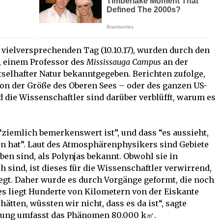
vielversprechenden Tag (10.10.17), wurden durch den
 einem Professor des
Mississauga Campus
an der
selhafter Natur bekanntgegeben. Berichten zufolge,
 von der Größe des Oberen Sees – oder des ganzen US-
 die Wissenschaftler sind darüber verblüfft, warum es
 “ziemlich bemerkenswert ist”, und dass “es aussieht,
en hat”. Laut des Atmosphärenphysikers sind Gebiete
ben sind, als Polynjas bekannt. Obwohl sie in
 sind, ist dieses für die Wissenschaftler verwirrend,
liegt. Daher wurde es durch Vorgänge geformt, die noch
es liegt Hunderte von Kilometern von der Eiskante
hätten, wüssten wir nicht, dass es da ist“, sagte
nung umfasst das Phänomen 80.000 k㎡.