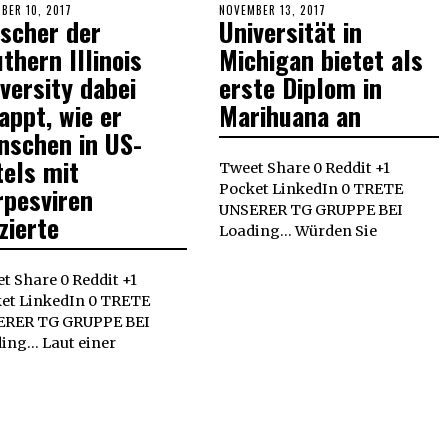
ED
BER 10, 2017
DECEMBER
POSTED
NOVEMBER 13, 2017
rscher der
Universität in
10,
ON
2017
thern Illinois
Michigan bietet als
versity dabei
erste Diplom in
appt, wie er
Marihuana an
nschen in US-
tels mit
Tweet Share 0 Reddit +1
rpesviren
Pocket LinkedIn 0 TRETE
UNSERER TG GRUPPE BEI
izierte
Loading... Würden Sie
t Share 0 Reddit +1
et LinkedIn 0 TRETE
ERER TG GRUPPE BEI
ing... Laut einer