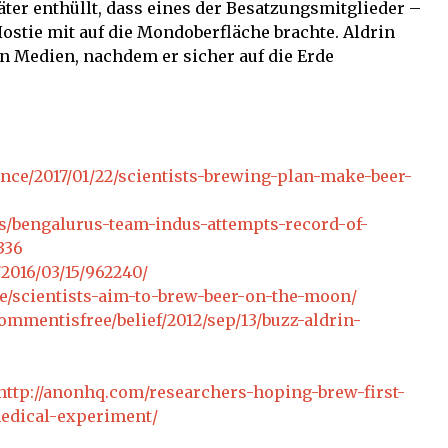
ter enthüllt, dass eines der Besatzungsmitglieder –
stie mit auf die Mondoberfläche brachte. Aldrin
en Medien, nachdem er sicher auf die Erde
ence/2017/01/22/scientists-brewing-plan-make-beer-
s/bengalurus-team-indus-attempts-record-of-
336
2016/03/15/962240/
e/scientists-aim-to-brew-beer-on-the-moon/
mmentisfree/belief/2012/sep/13/buzz-aldrin-
http://anonhq.com/researchers-hoping-brew-first-
edical-experiment/