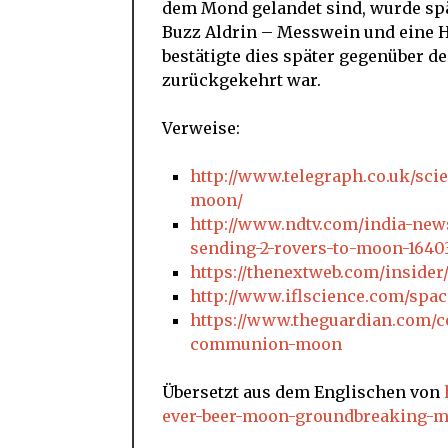
dem Mond gelandet sind, wurde spä
Buzz Aldrin – Messwein und eine Ho
bestätigte dies später gegenüber d
zurückgekehrt war.
Verweise:
http://www.telegraph.co.uk/sci
moon/
http://www.ndtv.com/india-new
sending-2-rovers-to-moon-1640
https://thenextweb.com/insider/
http://www.iflscience.com/spac
https://www.theguardian.com/co
communion-moon
Übersetzt aus dem Englischen von
ever-beer-moon-groundbreaking-m