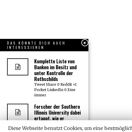
DAS KÖNNTE DICH AUCH
INTERESSIEREN
Komplette Liste von
Banken im Besitz und
unter Kontrolle der
Rothschilds
Tweet Share 0 Reddit +1
Pocket LinkedIn 0 Eine
immer
Forscher der Southern
Illinois University dabei
ertappt, wie er
Menschen in US-Hotels
Diese Webseite benutzt Cookies, um eine bestmöglic
mit Herpesviren