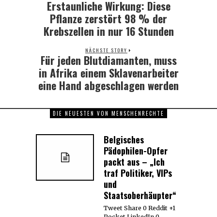
Erstaunliche Wirkung: Diese
Previous
post:
Pflanze zerstört 98 % der
Krebszellen in nur 16 Stunden
NÄCHSTE STORY
Für jeden Blutdiamanten, muss
Next
post:
in Afrika einem Sklavenarbeiter
eine Hand abgeschlagen werden
DIE NEUESTEN VON MENSCHENRECHTE
Belgisches
Pädophilen-Opfer
packt aus – „Ich
traf Politiker, VIPs
und
Staatsoberhäupter“
Tweet Share 0 Reddit +1
Pocket LinkedIn 0