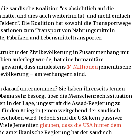
 die saudische Koalition “es absichtlich auf die
atte, und dies auch weiterhin tut, und nicht einfach
 Feldern”. Die Koalition hat sowohl die Transportwege
nisationen zum Transport von Nahrungsmitteln
te, Fabriken und Lebensmitteltransporter.
rastruktur der Zivilbevölkerung in Zusammenhang mit
abien auferlegt wurde, hat eine humanitäre
t gewarnt, dass mindestens
14 Millionen
jemenitische
r Bevölkerung – am verhungern sind.
n darauf unternommen? Sie haben ihrerseits Jemen
 Obama sehr besorgt über die Menschenrechtssituation
gen in der Lage, ungestraft die Assad-Regierung zu
g
für den Krieg in Jemen weitgehend der saudisch
geschoben wird. Jedoch sind die USA kein passiver
 Viele Jemeniten
glauben, dass die USA hinter dem
die amerikanische Regierung hat der saudisch