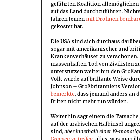
geführten Koalition allemöglichen
auf das Land durchzuführen. Nichts
Jahren Jemen
mit Drohnen bombard
gekostet hat.
Die USA sind sich durchaus darübe
sogar mit amerikanischer und brit
Krankenverhäuser zu verschonen. S
massenhaften Tod von Zivilisten z
unterstützen weiterhin den Großan
Volk wurde auf brillante Weise du
Johnson – Großbritanniens Versio
bemerkte
, dass jemand anders an d
Briten nicht mehr tun würden.
Weiterhin sagt einem die Tatsache,
auf der arabischen Halbinsel angrei
sind,
aber innerhalb einer 19-monatig
Gruppen zu treffen
, alles, was man ü