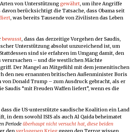
 Arten von Unterstützung
gewährt
, um ihre Angriffe
 davon berücksichtigt die Tatsache, dass Obama seit
iert
, was bereits Tausende von Zivilisten das Leben
r
bewusst
, dass das derzeitige Vorgehen der Saudis,
ischer Unterstützung absolut unzureichend ist, um
tattdessen sind sie erfahren im Umgang damit, den
u verursachen – und die westlichen Mächte
griff. Der Mangel an Mitgefühl mit dem jemenitischen
rch den neu ernannten britischen Außenminister Boris
n von Donald Trump – zum Ausdruck gebracht, als er
ie Saudis “mit Freuden Waffen liefert”, wenn es die
 dass die US-unterstützte saudische Koalition ein Land
ft, in dem sowohl ISIS als auch Al Qaida beheimatet
en Periode
überhaupt nicht versucht hat, diese beiden
ber den
verlogenen Krieg
gegen den Terror wissen