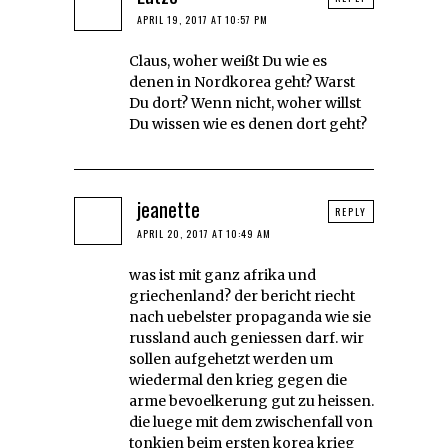
APRIL 19, 2017 AT 10:57 PM
Claus, woher weißt Du wie es
denen in Nordkorea geht? Warst
Du dort? Wenn nicht, woher willst
Du wissen wie es denen dort geht?
jeanette
REPLY
APRIL 20, 2017 AT 10:49 AM
was ist mit ganz afrika und
griechenland? der bericht riecht
nach uebelster propaganda wie sie
russland auch geniessen darf. wir
sollen aufgehetzt werden um
wiedermal den krieg gegen die
arme bevoelkerung gut zu heissen.
die luege mit dem zwischenfall von
tonkien beim ersten korea krieg