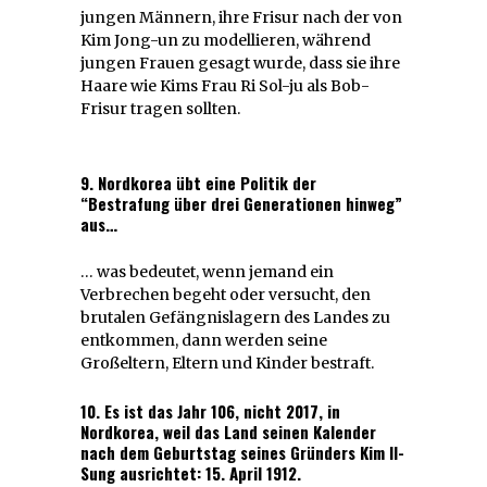
jungen Männern, ihre Frisur nach der von
Kim Jong-un zu modellieren, während
jungen Frauen gesagt wurde, dass sie ihre
Haare wie Kims Frau Ri Sol-ju als Bob-
Frisur tragen sollten.
9. Nordkorea übt eine Politik der
“Bestrafung über drei Generationen hinweg”
aus…
… was bedeutet, wenn jemand ein
Verbrechen begeht oder versucht, den
brutalen Gefängnislagern des Landes zu
entkommen, dann werden seine
Großeltern, Eltern und Kinder bestraft.
10. Es ist das Jahr 106, nicht 2017, in
Nordkorea, weil das Land seinen Kalender
nach dem Geburtstag seines Gründers Kim Il-
Sung ausrichtet: 15.
April 1912.