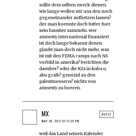
sollte dem selben zweck dienen.
wie lange wollen wir uns den noch
gegeneinander aufhetzen lassen?
der man koennte doch futter fuer
sein haustier sammeln. wer
amnesty internarional finanziert
ist doch lange bekannt denen
glaubt man doch nicht mehr. was
ist mit den FEMA camps nach NS
vorbild in amerika? berichten die
daeuber? oder die KZs in kuba u.
abu graib? genozid an den
palestinensern? nichts von
amnesty zu hoeren.
MX
REPLY
MAY 30, 2017 AT 11:25 PM
weil das Land seinen Kalender