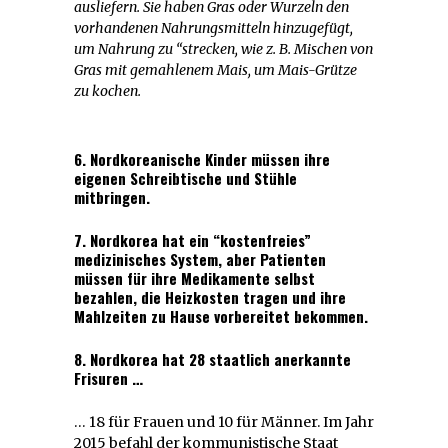
ausliefern. Sie haben Gras oder Wurzeln den
vorhandenen Nahrungsmitteln hinzugefügt,
um Nahrung zu “strecken, wie z. B.
Mischen von
Gras mit gemahlenem Mais, um Mais-Grütze
zu kochen
.
6. Nordkoreanische Kinder müssen ihre
eigenen Schreibtische und Stühle
mitbringen.
7. Nordkorea hat ein “kostenfreies”
medizinisches System, aber
Patienten
müssen für ihre Medikamente selbst
bezahlen
, die Heizkosten tragen und ihre
Mahlzeiten zu Hause vorbereitet bekommen.
8. Nordkorea hat 28 staatlich anerkannte
Frisuren …
… 18 für Frauen und 10 für Männer. Im Jahr
2015 befahl der kommunistische Staat