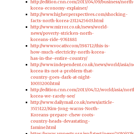
http://edition.cnn.com/2013/04/09/business/north
korea-economy-explainer/
http://www.higherperspectives.com/shocking-
facts-north-korea-2312425603.html
http://www.mirror.co.uk/news/world-
news/poverty-stricken-north-
koreans-ride-9761881
http://www.vocativ.com/198712/this-is-
how-much-electricity-north-korea-
has-in-the-entire-country/
http://www.independent.co.uk/news/world/asia/n
korea-its-not-a-problem-that-
country-goes-dark-at-night-
10033200.html
http://edition.cnn.com/2013/04/12/world/asia/nort
korea-we-rarely-see/
http://www.dailymail.co.uk/news/article-
3515122/Kim-Jong-warns-North-
Koreans-prepare-chew-roots-
country-heads-devastating-
famine.html
https://www.amnesty.org/en/latest/news/2010/07/