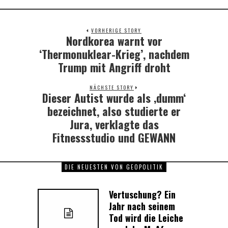
VORHERIGE STORY
Nordkorea warnt vor
Previous
post:
‘Thermonuklear-Krieg’, nachdem
Trump mit Angriff droht
NÄCHSTE STORY
Dieser Autist wurde als ‚dumm‘
Next
post:
bezeichnet, also studierte er
Jura, verklagte das
Fitnessstudio und GEWANN
DIE NEUESTEN VON GEOPOLITIK
Vertuschung? Ein
Jahr nach seinem
Tod wird die Leiche