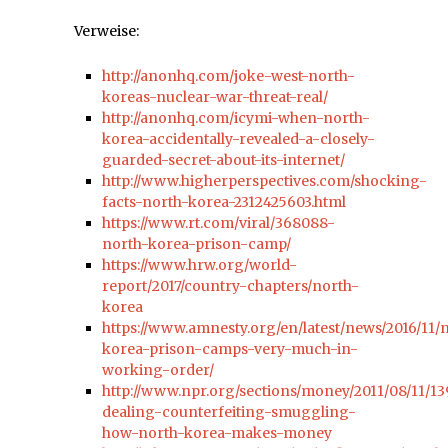
Verweise:
http://anonhq.com/joke-west-north-
koreas-nuclear-war-threat-real/
http://anonhq.com/icymi-when-north-
korea-accidentally-revealed-a-closely-
guarded-secret-about-its-internet/
http://www.higherperspectives.com/shocking-
facts-north-korea-2312425603.html
https://www.rt.com/viral/368088-
north-korea-prison-camp/
https://www.hrw.org/world-
report/2017/country-chapters/north-
korea
https://www.amnesty.org/en/latest/news/2016/11/
korea-prison-camps-very-much-in-
working-order/
http://www.npr.org/sections/money/2011/08/11/1
dealing-counterfeiting-smuggling-
how-north-korea-makes-money