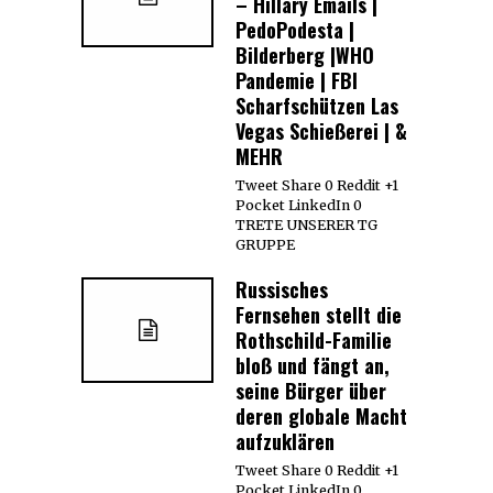
– Hillary Emails |
PedoPodesta |
Bilderberg |WHO
Pandemie | FBI
Scharfschützen Las
Vegas Schießerei | &
MEHR
Tweet Share 0 Reddit +1
Pocket LinkedIn 0
TRETE UNSERER TG
GRUPPE
Russisches
Fernsehen stellt die
Rothschild-Familie
bloß und fängt an,
seine Bürger über
deren globale Macht
aufzuklären
Tweet Share 0 Reddit +1
Pocket LinkedIn 0