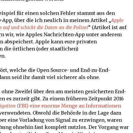
eispiel für einen solchen Fehler stammt aus den
App, über die ich neulich in meinem Artikel „
Apple
 auf und schickt die Daten an die Polizei
“ (Artikel ist auf
ern wir, wie Apples Nachrichten-App unter anderem
n abspeichert. Apple kann eure privaten
n die örtlichen (oder staatlichen)
en.
hört, welche die Open Source- und End-zu-End-
nn seid ihr damit viel sicherer als ohne.
t ohne Zweifel über den am meisten gesicherten End-
n es zurzeit gibt. Zu einem früheren Zeitpunkt 2016
tigation
(FBI) eine enorme Menge an Informationen
l verwendeten. Obwohl die Behörde in der Lage dazu
ber eine Vorladung von Signal zu erzwingen, waren
chung ohnehin fast komplett nutzlos. Der Vorgang war