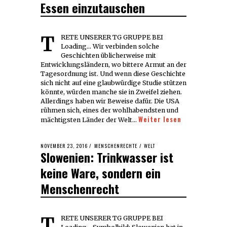
Essen einzutauschen
TRETE UNSERER TG GRUPPE BEI
Loading... Wir verbinden solche
Geschichten üblicherweise mit
Entwicklungsländern, wo bittere Armut an der
Tagesordnung ist. Und wenn diese Geschichte
sich nicht auf eine glaubwürdige Studie stützen
könnte, würden manche sie in Zweifel ziehen.
Allerdings haben wir Beweise dafür. Die USA
rühmen sich, eines der wohlhabendsten und
Weiter lesen
mächtigsten Länder der Welt…
POSTED
NOVEMBER 23, 2016
NOVEMBER
MENSCHENRECHTE
/
WELT
Slowenien: Trinkwasser ist
ON
23,
2016
keine Ware, sondern ein
Menschenrecht
TRETE UNSERER TG GRUPPE BEI