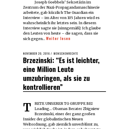
Joseph Goebbels’ Sekretärin im
Zentrum der Nazi-Propagandamaschinerie
arbeitete, gab kürzlich The Guardian ein
Interview – im Alter von 105 Jahren wird es
wahrscheinlich ihr letztes sein. In diesem
Interview sagte sie [sinngemäß]: Ich glaube
den Leuten von heute – die sagen, dass sie
Weiter lesen
sich gegen…
POSTED
NOVEMBER 20, 2016
MENSCHENRECHTE
Brzezinski: “Es ist leichter,
ON
eine Million Leute
umzubringen, als sie zu
kontrollieren”
TRETE UNSERER TG GRUPPE BEI
Loading... Obamas Berater Zbigniew
Brzezinski, einer der ganz großen
Insider der globalistischen Neuen
Weltordnung, gab ziemlich unverblümt zu,