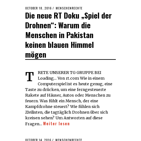
POSTED
OCTOBER 18, 2016
OCTOBER
MENSCHENRECHTE
Die neue RT Doku „Spiel der
ON
18,
2016
Drohnen“: Warum die
Menschen in Pakistan
keinen blauen Himmel
mögen
TRETE UNSERER TG GRUPPE BEI
Loading... Von rt.com Wie in einem
Computerspiel ist es heute genug, eine
Taste zu drücken, um eine ferngesteuerte
Rakete auf Häuser, Autos oder Menschen zu
feuern. Was fühlt ein Mensch, der eine
Kampfdrohne steuert? Wie fühlen sich
Zivilisten, die tagtäglich Drohnen über sich
kreisen sehen? Um Antworten auf diese
Weiter lesen
Fragen…
POSTED
OCTOBER 14, 2016
MENSCHENRECHTE