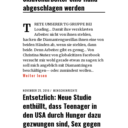
abgeschlagen werden
TRETE UNSERER TG GRUPPE BEI
Loading... Damit ihre versklavten
Arbeiter nicht von ihnen stehlen,
hacken die Diamantenguerillas ihnen eine von
beiden Händen ab, wenn sie stehlen, dann
beide. Denn Arbeiter gibt es genug… Von
Christina Nuñez von globalcitizen Facebook
versucht mir wohl gerade etwas zu sagen: ich
soll mich angeblich mit Diamantringen
beschäftigen— oder zumindest wollen…
Weiter lesen
POSTED
NOVEMBER 25, 2016
MENSCHENRECHTE
Entsetzlich: Neue Studie
ON
enthüllt, dass Teenager in
den USA durch Hunger dazu
gezwungen sind, Sex gegen