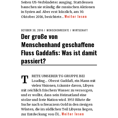
Seiten US-Verbündeter ausging. Stattdessen
bauschen sie ständig die russischen Aktionen
in Syrien auf. Aber erst kürzlich, am 30.
Weiter lesen
Oktober 2016, berichtete…
POSTED
OCTOBER 30, 2016
OCTOBER
MENSCHENRECHTE
/
WIRTSCHAFT
Der große von
ON
30,
2016
Menschenhand geschaffene
Fluss Gaddafis: Was ist damit
passiert?
TRETE UNSERER TG GRUPPE BEI
Loading... Oberst Gaddafi, ein Mann mit
vielen Visionen, träumte davon, Libyen
mit reichlich frischem Wasser zu versorgen,
und er wollte, dass sein Heimatland eine
stolze und freie Nation wird. 1953 führte die
Suche nach schwarzem Gold in den riesigen
Wüsten, die im südlichen Teil Libyens liegen,
Weiter lesen
zur Entdeckung von Öl…