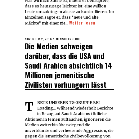
was wirklich Sache ist, indem er behauptete,
dass es heutzutage leichter ist, eine Million
Leute umzubringen als sie zu kontrollieren. Im
Einzelnen sagte er, dass “neue und alte
Weiter lesen
Mächte” mit einer nie…
POSTED
NOVEMBER 2, 2016
NOVEMBER
MENSCHENRECHTE
Die Medien schweigen
ON
2,
2016
darüber, dass die USA und
Saudi Arabien absichtlich 14
Millionen jemenitische
Zivilisten verhungern lässt
TRETE UNSERER TG GRUPPE BEI
Loading... Während wiederholt Berichte
in Bezug auf Saudi-Arabiens tödliche
Aktionen in Jemen auftauchen, ignorieren die
Medien weiterhin überwiegend die
unverblümte und verheerende Aggression, die
gegen die jemenitische Zivilbevölkerung von