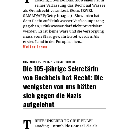
Loading... Symbolbild: Slowenien hat in
seiner Verfassung das Recht auf Wasser
als Grundrecht verankert. (Foto: JEWEL
SAMAD/AFP/Getty Images) Slowenien hat
dem Recht auf Trinkwasser Verfassungsrang
gegeben, Trinkwasser darf nicht privatisiert
werden. Es ist keine Ware und die Versorgung
muss vom Staat gewährleistet werden. Als
erstes Land in der Europäischen…
Weiter lesen
POSTED
NOVEMBER 22, 2016
DECEMBER
MENSCHENRECHTE
Die 105-jährige Sekretärin
ON
20,
2017
von Goebbels hat Recht: Die
wenigsten von uns hätten
sich gegen die Nazis
aufgelehnt
TRETE UNSERER TG GRUPPE BEI
Loading... Brunhilde Pomsel, die als