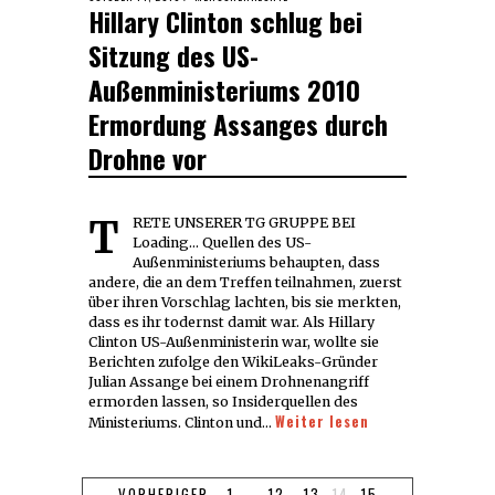
Hillary Clinton schlug bei
ON
Sitzung des US-
Außenministeriums 2010
Ermordung Assanges durch
Drohne vor
TRETE UNSERER TG GRUPPE BEI
Loading... Quellen des US-
Außenministeriums behaupten, dass
andere, die an dem Treffen teilnahmen, zuerst
über ihren Vorschlag lachten, bis sie merkten,
dass es ihr todernst damit war. Als Hillary
Clinton US-Außenministerin war, wollte sie
Berichten zufolge den WikiLeaks-Gründer
Julian Assange bei einem Drohnenangriff
ermorden lassen, so Insiderquellen des
Weiter lesen
Ministeriums. Clinton und…
VORHERIGER
1
…
12
13
14
15