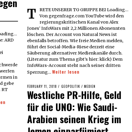
gegen
T
RETE UNSERER TG GRUPPE BEI Loading...
Von gegenfrage.com YouTube wird den
regierungskritischen Kanal von Alex
Jones‘ InfoWars mit 2,2 Millionen Abonennten
ading...
löschen. Der Account von Natural News ist
e: ARD
ebenfalls betroffen. Wie freie Medien melden,
führt der Social-Media-Riese derzeit eine
ei
Säuberung alternativer Medienkanäle durch.
(Literatur zum Thema gibt’s hier: klick) Dem
chwerde
InfoWars-Account steht nach seiner dritten
 werfen
Weiter lesen
Sperrung…
formen in
nd gebe
POSTED
FEBRUARY 11, 2018
FEBRUARY
GEOPOLITIK
/
MEDIEN
. RT
Westliche PR-Hilfe, Geld
ON
11,
2018
sen
für die UNO: Wie Saudi-
Arabien seinen Krieg im
Jemen einparfümiert