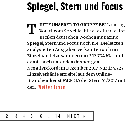
Spiegel, Stern und Focus
T
RETE UNSERER TG GRUPPE BEI Loading...
Von rt.com So schlecht lief es für die drei
großen deutschen Wochenmagazine
Spiegel, Stern und Focus noch nie: Die letzten
analysierten Ausgaben verkauften sich im
Einzelhandel zusammen nur 352.794 Mal und
damit noch unter dem bisherigen
Negativrekord im Dezember 2017. Nur 134.727
Einzelverkäufe erzielte laut dem Online-
Branchendienst MEEDIA der Stern 51/2017 mit
Weiter lesen
der…
2
3
4
5
6
…
14
NEXT »