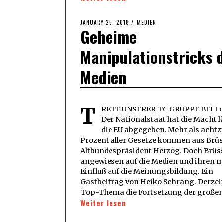
POSTED
JANUARY 25, 2018
JANUARY
MEDIEN
Geheime
ON
25,
2018
Manipulationstricks 
Medien
T
RETE UNSERER TG GRUPPE BEI Lo
Der Nationalstaat hat die Macht 
die EU abgegeben. Mehr als achtz
Prozent aller Gesetze kommen aus Brüss
Altbundespräsident Herzog. Doch Brüss
angewiesen auf die Medien und ihren 
Einfluß auf die Meinungsbildung. Ein
Gastbeitrag von Heiko Schrang. Derzeit
Top-Thema die Fortsetzung der große
Weiter lesen