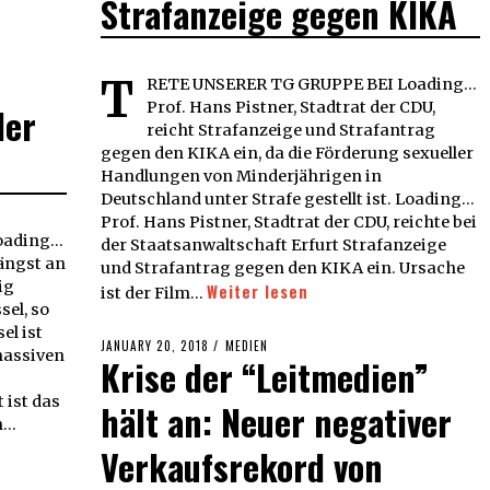
Strafanzeige gegen KIKA
T
RETE UNSERER TG GRUPPE BEI Loading...
Prof. Hans Pistner, Stadtrat der CDU,
der
reicht Strafanzeige und Strafantrag
gegen den KIKA ein, da die Förderung sexueller
Handlungen von Minderjährigen in
Deutschland unter Strafe gestellt ist. Loading...
Prof. Hans Pistner, Stadtrat der CDU, reichte bei
ading...
der Staatsanwaltschaft Erfurt Strafanzeige
längst an
und Strafantrag gegen den KIKA ein. Ursache
ig
Weiter lesen
ist der Film…
el, so
el ist
POSTED
JANUARY 20, 2018
JANUARY
MEDIEN
massiven
Krise der “Leitmedien”
ON
20,
2018
 ist das
hält an: Neuer negativer
n…
Verkaufsrekord von