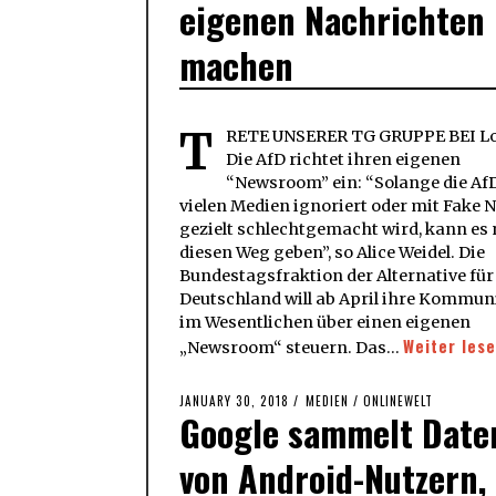
eigenen Nachrichten
machen
T
RETE UNSERER TG GRUPPE BEI Lo
Die AfD richtet ihren eigenen
“Newsroom” ein: “Solange die Af
vielen Medien ignoriert oder mit Fake 
gezielt schlechtgemacht wird, kann es 
diesen Weg geben”, so Alice Weidel. Die
Bundestagsfraktion der Alternative für
Deutschland will ab April ihre Kommun
im Wesentlichen über einen eigenen
Weiter les
„Newsroom“ steuern. Das…
POSTED
JANUARY 30, 2018
JANUARY
MEDIEN
/
ONLINEWELT
Google sammelt Date
ON
30,
2018
von Android-Nutzern,