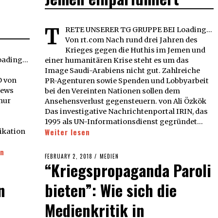
T
RETE UNSERER TG GRUPPE BEI Loading...
Von rt.com Nach rund drei Jahren des
Krieges gegen die Huthis im Jemen und
ading...
einer humanitären Krise steht es um das
Image Saudi-Arabiens nicht gut. Zahlreiche
D von
PR-Agenturen sowie Spenden und Lobbyarbeit
News
bei den Vereinten Nationen sollen dem
nur
Ansehensverlust gegensteuern. von Ali Özkök
Das investigative Nachrichtenportal IRIN, das
1995 als UN-Informationsdienst gegründet…
ikation
Weiter lesen
en
POSTED
FEBRUARY 2, 2018
MEDIEN
“Kriegspropaganda Paroli
ON
n
bieten”: Wie sich die
Medienkritik in