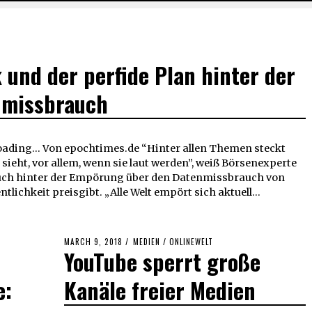
 und der perfide Plan hinter der
nmissbrauch
ding... Von epochtimes.de “Hinter allen Themen steckt
sieht, vor allem, wenn sie laut werden”, weiß Börsenexperte
 auch hinter der Empörung über den Datenmissbrauch von
ntlichkeit preisgibt. „Alle Welt empört sich aktuell…
POSTED
MARCH 9, 2018
MARCH
MEDIEN
/
ONLINEWELT
YouTube sperrt große
ON
9,
2018
e:
Kanäle freier Medien