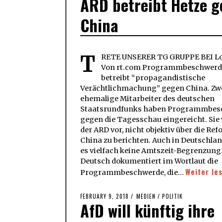
ARD betreibt Hetze 
China
T
RETE UNSERER TG GRUPPE BEI Lo
Von rt.com Programmbeschwerd
betreibt “propagandistische
Verächtlichmachung” gegen China. Zw
ehemalige Mitarbeiter des deutschen
Staatsrundfunks haben Programmbes
gegen die Tagesschau eingereicht. Sie
der ARD vor, nicht objektiv über die Re
China zu berichten. Auch in Deutschla
es vielfach keine Amtszeit-Begrenzung
Deutsch dokumentiert im Wortlaut die
Weiter le
Programmbeschwerde, die…
POSTED
FEBRUARY 9, 2018
FEBRUARY
MEDIEN
/
POLITIK
AfD will künftig ihre
ON
9,
2018