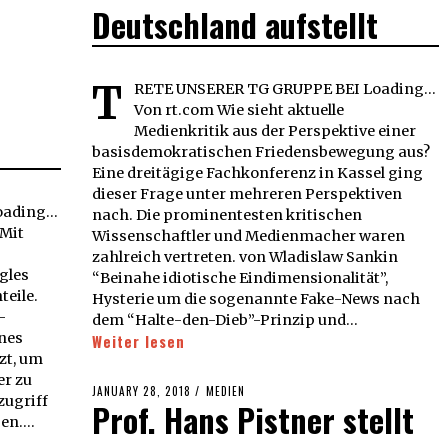
Deutschland aufstellt
T
RETE UNSERER TG GRUPPE BEI Loading...
Von rt.com Wie sieht aktuelle
Medienkritik aus der Perspektive einer
basisdemokratischen Friedensbewegung aus?
Eine dreitägige Fachkonferenz in Kassel ging
dieser Frage unter mehreren Perspektiven
ading...
nach. Die prominentesten kritischen
 Mit
Wissenschaftler und Medienmacher waren
zahlreich vertreten. von Wladislaw Sankin
gles
“Beinahe idiotische Eindimensionalität”,
eile.
Hysterie um die sogenannte Fake-News nach
-
dem “Halte-den-Dieb”-Prinzip und…
ines
Weiter lesen
zt, um
er zu
POSTED
JANUARY 28, 2018
MEDIEN
zugriff
Prof. Hans Pistner stellt
ON
ben.…