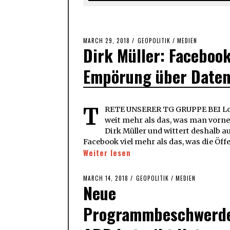
POSTED
MARCH 29, 2018
MARCH
GEOPOLITIK
/
MEDIEN
Dirk Müller: Facebook
ON
29,
2018
Empörung über Date
T
RETE UNSERER TG GRUPPE BEI Loa
weit mehr als das, was man vorne 
Dirk Müller und wittert deshalb
Facebook viel mehr als das, was die Öffe
Weiter lesen
POSTED
MARCH 14, 2018
MARCH
GEOPOLITIK
/
MEDIEN
Neue
ON
14,
2018
Programmbeschwerd