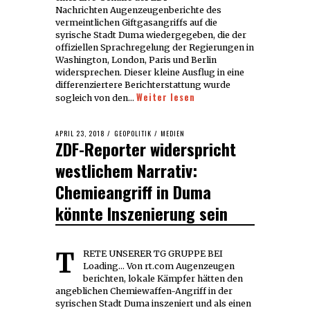
Nachrichten Augenzeugenberichte des
vermeintlichen Giftgasangriffs auf die
syrische Stadt Duma wiedergegeben, die der
offiziellen Sprachregelung der Regierungen in
Washington, London, Paris und Berlin
widersprechen. Dieser kleine Ausflug in eine
differenziertere Berichterstattung wurde
Weiter lesen
sogleich von den…
POSTED
APRIL 23, 2018
APRIL
GEOPOLITIK
/
MEDIEN
ZDF-Reporter widerspricht
ON
23,
2018
westlichem Narrativ:
Chemieangriff in Duma
könnte Inszenierung sein
TRETE UNSERER TG GRUPPE BEI
Loading... Von rt.com Augenzeugen
berichten, lokale Kämpfer hätten den
angeblichen Chemiewaffen-Angriff in der
syrischen Stadt Duma inszeniert und als einen