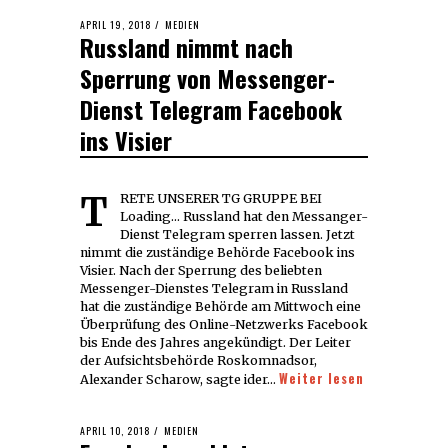
POSTED
APRIL 19, 2018
MEDIEN
Russland nimmt nach
ON
Sperrung von Messenger-
Dienst Telegram Facebook
ins Visier
TRETE UNSERER TG GRUPPE BEI
Loading... Russland hat den Messanger-
Dienst Telegram sperren lassen. Jetzt
nimmt die zuständige Behörde Facebook ins
Visier. Nach der Sperrung des beliebten
Messenger-Dienstes Telegram in Russland
hat die zuständige Behörde am Mittwoch eine
Überprüfung des Online-Netzwerks Facebook
bis Ende des Jahres angekündigt. Der Leiter
der Aufsichtsbehörde Roskomnadsor,
Weiter lesen
Alexander Scharow, sagte ider…
POSTED
APRIL 10, 2018
APRIL
MEDIEN
ON
10,