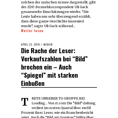
solchen der syrischen Armee dargestellt, gibt
der ZDF-Fernsehkorrespondent Uli Gack
gesammelte Einschätzungen wieder. “Die
Leute haben uns sehr überzeugend erzählt,
dass diese ganze Geschichte inszeniert
wurde”, sagte Uli Gack während…
Weiter lesen
POSTED
APRIL 22, 2018
APRIL
MEDIEN
Die Rache der Leser:
ON
24,
2018
Verkaufszahlen bei “Bild”
brechen ein – Auch
“Spiegel” mit starken
Einbußen
TRETE UNSERER TG GRUPPE BEI
Loading... Von rt.com Die “Bild”-Zeitung
verliert im ersten Quartal über zwölf
Prozent ihrer Leser, wie ein Branchenbericht
zeigt. Auch die “Bild am Sonntag” büßte über