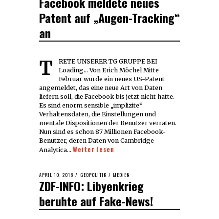
Facebook meldete neues
2018
Patent auf „Augen-Tracking“
an
TRETE UNSERER TG GRUPPE BEI
Loading... Von Erich Möchel Mitte
Februar wurde ein neues US-Patent
angemeldet, das eine neue Art von Daten
liefern soll, die Facebook bis jetzt nicht hatte.
Es sind enorm sensible „implizite“
Verhaltensdaten, die Einstellungen und
mentale Dispositionen der Benutzer verraten.
Nun sind es schon 87 Millionen Facebook-
Benutzer, deren Daten von Cambridge
Weiter lesen
Analytica…
POSTED
APRIL 10, 2018
APRIL
GEOPOLITIK
/
MEDIEN
ZDF-INFO: Libyenkrieg
ON
10,
2018
beruhte auf Fake-News!