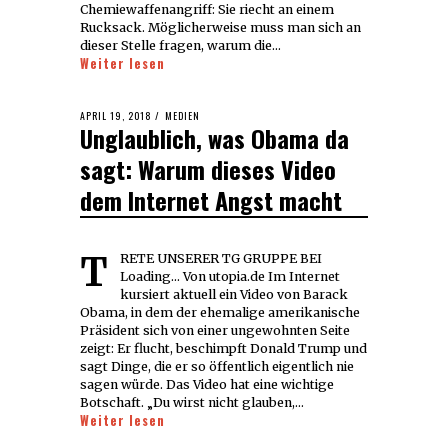
Chemiewaffenangriff: Sie riecht an einem
Rucksack. Möglicherweise muss man sich an
dieser Stelle fragen, warum die…
Weiter lesen
POSTED
APRIL 19, 2018
APRIL
MEDIEN
Unglaublich, was Obama da
ON
19,
2018
sagt: Warum dieses Video
dem Internet Angst macht
TRETE UNSERER TG GRUPPE BEI
Loading... Von utopia.de Im Internet
kursiert aktuell ein Video von Barack
Obama, in dem der ehemalige amerikanische
Präsident sich von einer ungewohnten Seite
zeigt: Er flucht, beschimpft Donald Trump und
sagt Dinge, die er so öffentlich eigentlich nie
sagen würde. Das Video hat eine wichtige
Botschaft. „Du wirst nicht glauben,…
Weiter lesen