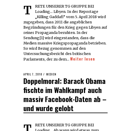
TRETE UNSERER TG GRUPPE BEI
Loading... Libyen. In der Reportage
„Killing Gaddafi“ vom 5. April 2018 wird
zugegeben, dass 2011 die angeblichen
Begründungen für den Krieg gegen Libyen auf
reiner Propaganda beruhten. In der
Sendung[1] wird eingestanden, dass die
Medien massive Kriegspropaganda betrieben.
So wird Bezug genommen auf den
Untersuchungsbericht des britischen
Weiter lesen
Parlaments, der zu dem…
POSTED
APRIL 7, 2018
APRIL
MEDIEN
Doppelmoral: Barack Obama
ON
7,
2018
fischte im Wahlkampf auch
massiv Facebook-Daten ab –
und wurde gelobt
TRETE UNSERER TG GRUPPE BEI
Loading... Ab wann wird etwas zum