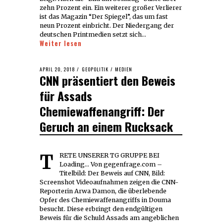
zehn Prozent ein. Ein weiterer großer Verlierer
ist das Magazin “Der Spiegel”, das um fast
neun Prozent einbricht. Der Niedergang der
deutschen Printmedien setzt sich…
Weiter lesen
POSTED
APRIL 20, 2018
APRIL
GEOPOLITIK
/
MEDIEN
CNN präsentiert den Beweis
ON
21,
2018
für Assads
Chemiewaffenangriff: Der
Geruch an einem Rucksack
TRETE UNSERER TG GRUPPE BEI
Loading... Von gegenfrage.com –
Titelbild: Der Beweis auf CNN, Bild:
Screenshot Videoaufnahmen zeigen die CNN-
Reporterin Arwa Damon, die überlebende
Opfer des Chemiewaffenangriffs in Douma
besucht. Diese erbringt den endgültigen
Beweis für die Schuld Assads am angeblichen