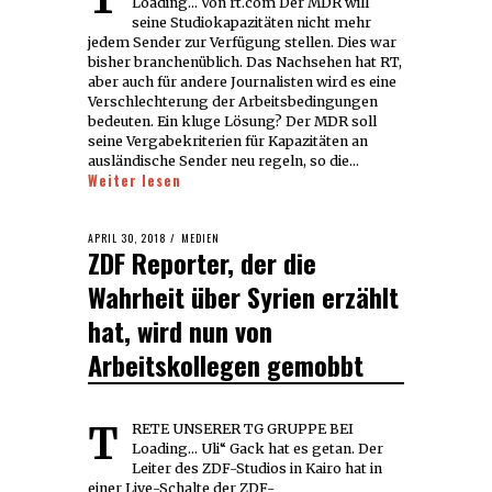
Loading... Von rt.com Der MDR will
seine Studiokapazitäten nicht mehr
jedem Sender zur Verfügung stellen. Dies war
bisher branchenüblich. Das Nachsehen hat RT,
aber auch für andere Journalisten wird es eine
Verschlechterung der Arbeitsbedingungen
bedeuten. Ein kluge Lösung? Der MDR soll
seine Vergabekriterien für Kapazitäten an
ausländische Sender neu regeln, so die…
Weiter lesen
POSTED
APRIL 30, 2018
MEDIEN
ZDF Reporter, der die
ON
Wahrheit über Syrien erzählt
hat, wird nun von
Arbeitskollegen gemobbt
TRETE UNSERER TG GRUPPE BEI
Loading... Uli“ Gack hat es getan. Der
Leiter des ZDF-Studios in Kairo hat in
einer Live-Schalte der ZDF-