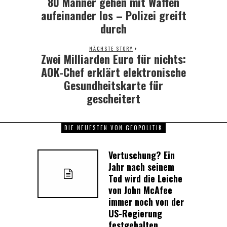
80 Männer gehen mit Waffen
aufeinander los – Polizei greift
durch
NÄCHSTE STORY
Zwei Milliarden Euro für nichts:
Next
post:
AOK-Chef erklärt elektronische
Gesundheitskarte für
gescheitert
DIE NEUESTEN VON GEOPOLITIK
Vertuschung? Ein
Jahr nach seinem
Tod wird die Leiche
von John McAfee
immer noch von der
US-Regierung
festgehalten