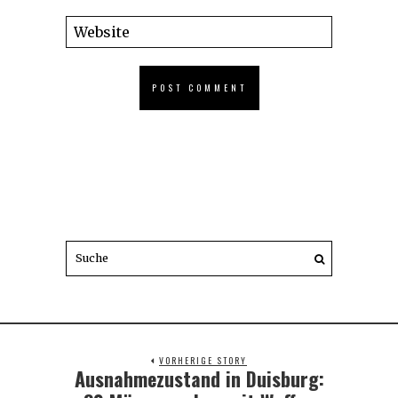
VORHERIGE STORY
Ausnahmezustand in Duisburg:
Previous
post: