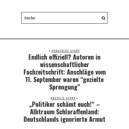
VORHERIGE STORY
Endlich offiziell? Autoren in
Previous
post:
wissenschaftlicher
Fachzeitschrift: Anschläge vom
11. September waren “gezielte
Sprengung”
NÄCHSTE STORY
„Politiker schämt euch!“ –
Next
post:
Albtraum Schlaraffenland:
Deutschlands ignorierte Armut