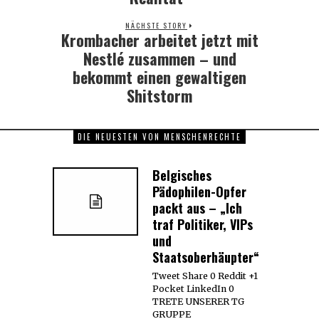
NÄCHSTE STORY
Krombacher arbeitet jetzt mit
Next
post:
Nestlé zusammen – und
bekommt einen gewaltigen
Shitstorm
DIE NEUESTEN VON MENSCHENRECHTE
Belgisches
Pädophilen-Opfer
packt aus – „Ich
traf Politiker, VIPs
und
Staatsoberhäupter“
Tweet Share 0 Reddit +1
Pocket LinkedIn 0
TRETE UNSERER TG
GRUPPE