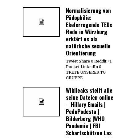
Normalisierung von
Pädophilie:
Ekelerregende TEDx
Rede in Würzburg
erklärt es als
natürliche sexuelle
Orientierung
Tweet Share 0 Reddit +1
Pocket LinkedIn 0
TRETE UNSERER TG
GRUPPE
Wikileaks stellt alle
seine Dateien online
– Hillary Emails |
PedoPodesta |
Bilderberg |WHO
Pandemie | FBI
Scharfschützen Las