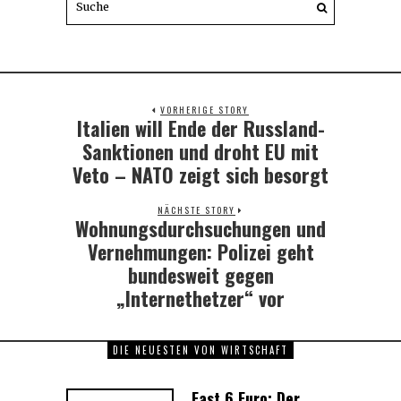
VORHERIGE STORY
Italien will Ende der Russland-
Previous
post:
Sanktionen und droht EU mit
Veto – NATO zeigt sich besorgt
NÄCHSTE STORY
Wohnungsdurchsuchungen und
Next
post:
Vernehmungen: Polizei geht
bundesweit gegen
„Internethetzer“ vor
DIE NEUESTEN VON WIRTSCHAFT
Fast 6 Euro: Der