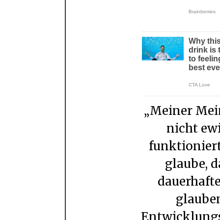
„Meiner Meinung nach wird es Bitcoin
nicht ew
funktioniert
glaube, d
dauerhaft
glauben
Entwicklungs