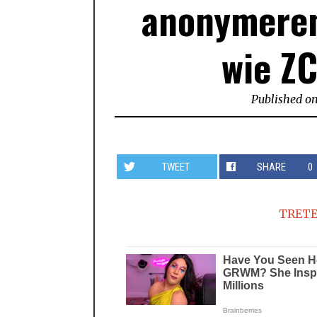
anonymere
wie Z
Published o
TWEET
SHARE
0
TRETE