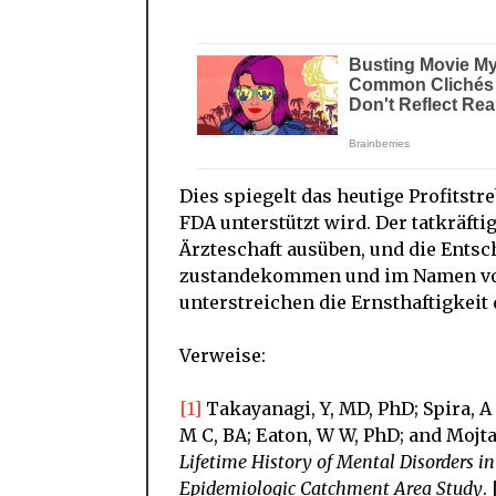
Dies spiegelt das heutige Profitst
FDA unterstützt wird. Der tatkräft
Ärzteschaft ausüben, und die Entsc
zustandekommen und im Namen von
unterstreichen die Ernsthaftigkeit
Verweise:
[1]
Takayanagi, Y, MD, PhD; Spira, A 
M C, BA; Eaton, W W, PhD; and Mojta
Lifetime History of Mental Disorders 
Epidemiologic Catchment Area Study
.