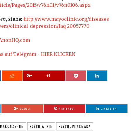
ticle/Pages/2015/v76n01/v76n0106.aspx
er)
, siehe:
http://www.mayoclinic.org/diseases-
ers/clinical-depression/faq-20057770
AnonHQ.com
ns auf Telegram - HIER KLICKEN
+1
GOOGLE
PINTEREST
LINKED IN
RMAKONZERNE
PSYCHIATRIE
PSYCHOPHARMAKA