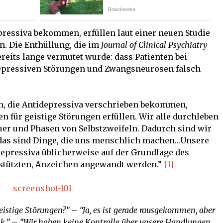
epressiva bekommen, erfüllen laut einer neuen Studie
n. Die Enthüllung, die im
Journal of Clinical Psychiatry
ereits lange vermutet wurde: dass Patienten bei
epressiven Störungen und Zwangsneurosen falsch
en, die Antidepressiva verschrieben bekommen,
n für geistige Störungen erfüllen. Wir alle durchleben
uer und Phasen von Selbstzweifeln. Dadurch sind wir
 das sind Dinge, die uns menschlich machen…Unsere
depressiva üblicherweise auf der Grundlage des
estützten, Anzeichen angewandt werden.”
[1]
eistige Störungen?” – “Ja, es ist gerade rausgekommen, aber
rank.” – “Wir haben keine Kontrolle über unsere Handlungen…