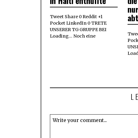
in Haiti enthüllte
die
nu
ab
Tweet Share 0 Reddit +1
Pocket LinkedIn 0 TRETE
UNSERER TG GRUPPE BEI
Twee
Loading... Noch eine
Pock
UNS
Load
L