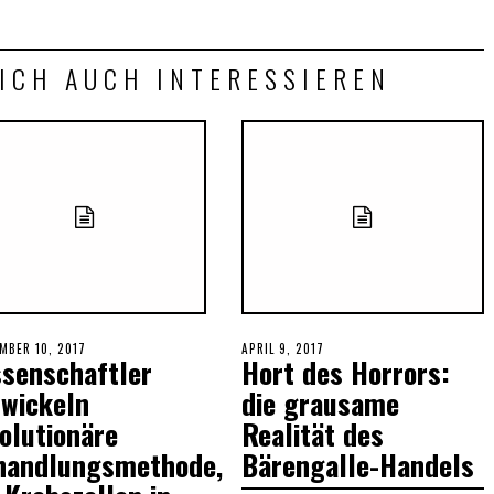
ICH AUCH INTERESSIEREN
ED
MBER 10, 2017
POSTED
APRIL 9, 2017
ssenschaftler
Hort des Horrors:
ON
twickeln
die grausame
olutionäre
Realität des
handlungsmethode,
Bärengalle-Handels