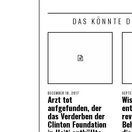
DAS KÖNNTE D
POSTED
DECEMBER 18, 2017
POST
SEPTE
Arzt tot
Wi
ON
ON
aufgefunden, der
en
das Verderben der
rev
Clinton Foundation
Be