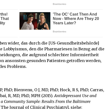
reben wider, das durch die [US-Gesundheitsbehörde]
ige Lobbyismus, den die Pharmariesen in Bezug auf die
heidungen, die aufgrund schlechter Informiertheit
 ansonsten gesunden Patienten getroffen werden,
 des Problems.
P, PhD; Bienvenu, O J, MD, PhD; Hock, R S, PhD; Carras,
bai, R, MD, PhD, MPH (2015).
Antidepressant Use and
in a Community Sample: Results From the Baltimore
 [The Journal of Clinical Psychiatry], siehe: