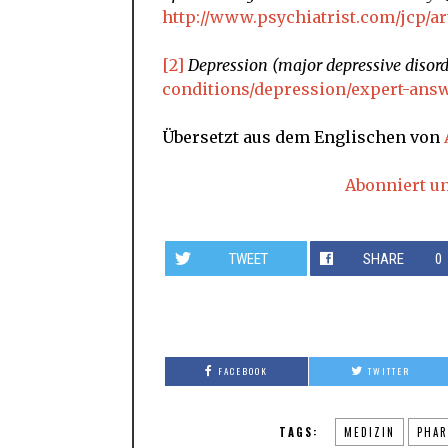
http://www.psychiatrist.com/jcp/ar
[2]
Depression (major depressive disord
conditions/depression/expert-answ
Übersetzt aus dem Englischen von
Abonniert u
TWEET
SHARE
0
FACEBOOK
TWITTER
TAGS:
MEDIZIN
PHA