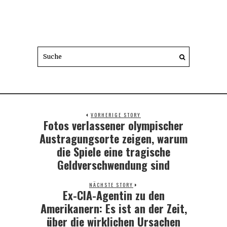
VORHERIGE STORY
Fotos verlassener olympischer
Previous
post:
Austragungsorte zeigen, warum
die Spiele eine tragische
Geldverschwendung sind
NÄCHSTE STORY
Ex-CIA-Agentin zu den
Next
post:
Amerikanern: Es ist an der Zeit,
über die wirklichen Ursachen