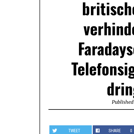
britisc
verhind
Faradays
Telefonsi
dri
Published
TWEET
SHARE
0