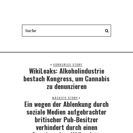
VORHERIGE STORY
WikiLeaks: Alkoholindustrie
Previous
post:
bestach Kongress, um Cannabis
zu denunzieren
NÄCHSTE STORY
Ein wegen der Ablenkung durch
Next
post:
soziale Medien aufgebrachter
britischer Pub-Besitzer
verhindert durch einen