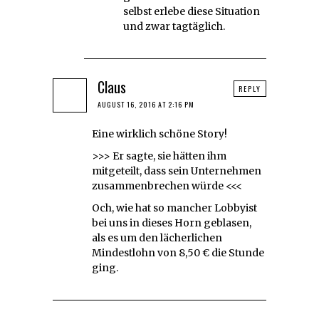
selbst erlebe diese Situation
und zwar tagtäglich.
Claus
REPLY
AUGUST 16, 2016 AT 2:16 PM
Eine wirklich schöne Story!
>>> Er sagte, sie hätten ihm
mitgeteilt, dass sein Unternehmen
zusammenbrechen würde <<<
Och, wie hat so mancher Lobbyist
bei uns in dieses Horn geblasen,
als es um den lächerlichen
Mindestlohn von 8,50 € die Stunde
ging.