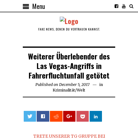
Menu
FAKE NEWS, DENEN DU VERTRAUEN KANNST.
Weiterer Überlebender des
Las Vegas-Angriffs in
Fahrerfluchtunfall getötet
Published on
December 5, 2017
December
in
Kriminalität
/
Welt
5,
2017
0
TRETE UNSERER TG GRUPPE BEI