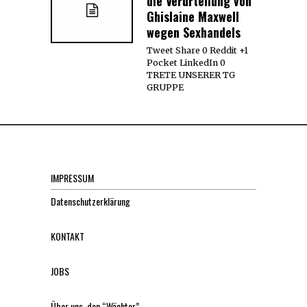
die Verurteilung von
Ghislaine Maxwell
wegen Sexhandels
Tweet Share 0 Reddit +1
Pocket LinkedIn 0
TRETE UNSERER TG
GRUPPE
IMPRESSUM
Datenschutzerklärung
KONTAKT
JOBS
Über uns, den “Wächter”