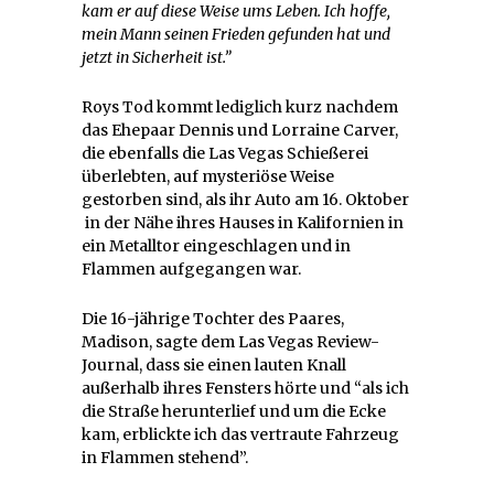
kam er auf diese Weise ums Leben. Ich hoffe,
mein Mann seinen Frieden gefunden hat und
jetzt in Sicherheit ist.”
Roys Tod kommt lediglich kurz nachdem
das Ehepaar Dennis und Lorraine Carver,
die ebenfalls die Las Vegas Schießerei
überlebten, auf mysteriöse Weise
gestorben sind, als ihr Auto am 16. Oktober
in der Nähe ihres Hauses in Kalifornien in
ein Metalltor eingeschlagen und in
Flammen aufgegangen war.
Die 16-jährige Tochter des Paares,
Madison, sagte dem Las Vegas Review-
Journal, dass sie einen lauten Knall
außerhalb ihres Fensters hörte und “als ich
die Straße herunterlief und um die Ecke
kam, erblickte ich das vertraute Fahrzeug
in Flammen stehend”.