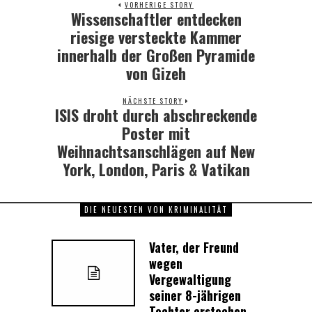
VORHERIGE STORY
Wissenschaftler entdecken
Previous
post:
riesige versteckte Kammer
innerhalb der Großen Pyramide
von Gizeh
NÄCHSTE STORY
ISIS droht durch abschreckende
Next
post:
Poster mit
Weihnachtsanschlägen auf New
York, London, Paris & Vatikan
DIE NEUESTEN VON KRIMINALITÄT
Vater, der Freund
wegen
Vergewaltigung
seiner 8-jährigen
Tochter erstochen