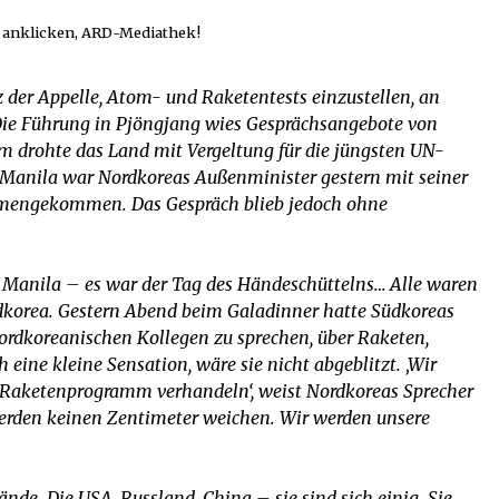
d anklicken, ARD-Mediathek!
z der Appelle, Atom- und Raketentests einzustellen, an
ie Führung in Pjöngjang wies Gesprächsangebote von
em drohte das Land mit Vergeltung für die jüngsten UN-
Manila war Nordkoreas Außenminister gestern mit seiner
mengekommen. Das Gespräch blieb jedoch ohne
Manila – es war der Tag des Händeschüttelns… Alle waren
ordkorea. Gestern Abend beim Galadinner hatte Südkoreas
ordkoreanischen Kollegen zu sprechen, über Raketen,
 eine kleine Sensation, wäre sie nicht abgeblitzt. ‚
Wir
Raketenprogramm verhandeln‘, weist Nordkoreas Sprecher
 werden keinen Zentimeter weichen. Wir werden unsere
nde. Die USA, Russland, China – sie sind sich einig. Sie