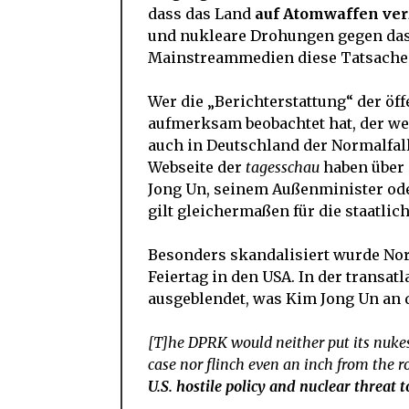
dass das Land
auf Atomwaffen ver
und nukleare Drohungen gegen das
Mainstreammedien diese Tatsache 
Wer die „Berichterstattung“ der öf
aufmerksam beobachtet hat, der wei
auch in Deutschland der Normalfall
Webseite der
tagesschau
haben über 
Jong Un, seinem Außenminister oder
gilt gleichermaßen für die staatli
Besonders skandalisiert wurde Nor
Feiertag in den USA. In der trans
ausgeblendet, was Kim Jong Un an 
[T]he DPRK would neither put its nukes 
case nor flinch even an inch from the ro
U.S. hostile policy and nuclear threat