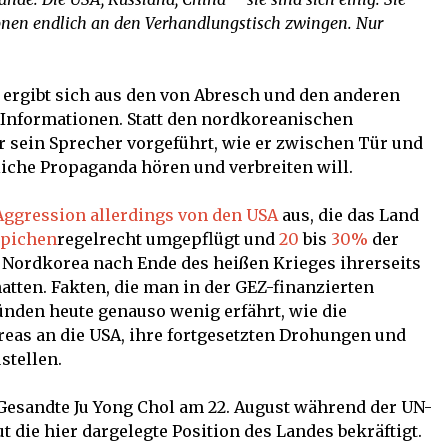
onen endlich an den Verhandlungstisch zwingen. Nur
ergibt sich aus den von Abresch und den anderen
Informationen. Statt den nordkoreanischen
r sein Sprecher vorgeführt, wie er zwischen Tür und
liche Propaganda hören und verbreiten will.
Aggression allerdings von den USA
aus, die das Land
pichen
regelrecht umgepflügt und
20
bis
30%
der
Nordkorea nach Ende des heißen Krieges ihrerseits
tten. Fakten, die man in der GEZ-finanzierten
nden heute genauso wenig erfährt, wie die
as an die USA, ihre fortgesetzten Drohungen und
stellen.
 Gesandte Ju Yong Chol am 22. August während der UN-
 die hier dargelegte Position des Landes bekräftigt.