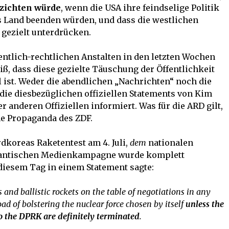
zichten würde
, wenn die USA ihre feindselige Politik
 Land beenden würden, und dass die westlichen
gezielt unterdrücken.
fentlich-rechtlichen Anstalten in den letzten Wochen
ß, dass diese gezielte Täuschung der Öffentlichkeit
 ist. Weder die abendlichen „Nachrichten“ noch die
die diesbezüglichen offiziellen Statements von Kim
 anderen Offiziellen informiert. Was für die ARD gilt,
che Propaganda des ZDF.
dkoreas Raketentest am 4. Juli,
dem
nationalen
atlantischen Medienkampagne wurde komplett
diesem Tag in einem Statement sagte:
and ballistic rockets on the table of negotiations in any
ad of bolstering the nuclear force chosen by itself
unless
the
 to the DPRK are definitely terminated
.