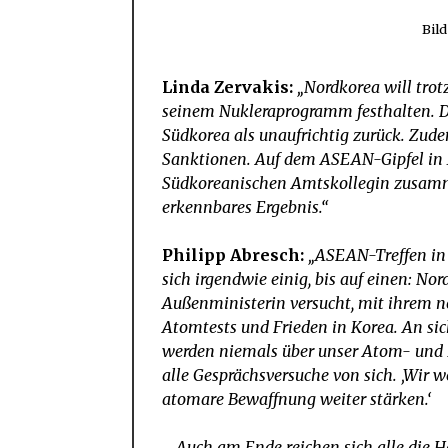
Bil
Linda Zervakis:
„Nordkorea will trot
seinem Nukleraprogramm festhalten. D
Südkorea als unaufrichtig zurück. Zud
Sanktionen. Auf dem ASEAN-Gipfel in 
Südkoreanischen Amtskollegin zusam
erkennbares Ergebnis.“
Philipp Abresch:
„ASEAN-Treffen in 
sich irgendwie einig, bis auf einen: N
Außenministerin versucht, mit ihrem n
Atomtests und Frieden in Korea. An sich
werden niemals über unser Atom- und 
alle Gesprächsversuche von sich. ‚Wir
atomare Bewaffnung weiter stärken.‘
… Auch am Ende reichen sich alle die Hä