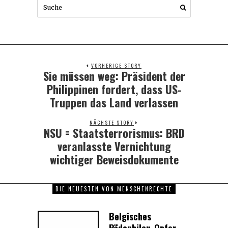
VORHERIGE STORY
Sie müssen weg: Präsident der
Previous
post:
Philippinen fordert, dass US-
Truppen das Land verlassen
NÄCHSTE STORY
NSU = Staatsterrorismus: BRD
Next
post:
veranlasste Vernichtung
wichtiger Beweisdokumente
DIE NEUESTEN VON MENSCHENRECHTE
Belgisches