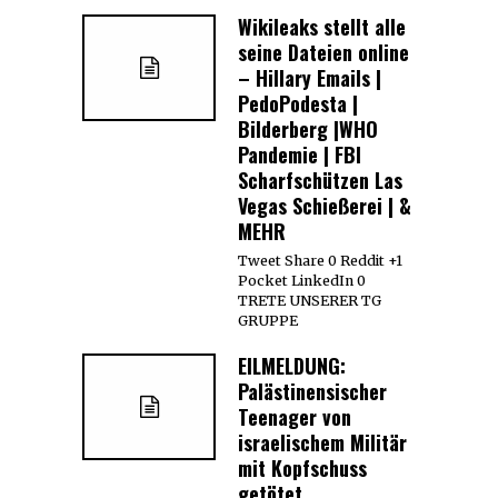
Wikileaks stellt alle
seine Dateien online
– Hillary Emails |
PedoPodesta |
Bilderberg |WHO
Pandemie | FBI
Scharfschützen Las
Vegas Schießerei | &
MEHR
Tweet Share 0 Reddit +1
Pocket LinkedIn 0
TRETE UNSERER TG
GRUPPE
EILMELDUNG:
Palästinensischer
Teenager von
israelischem Militär
mit Kopfschuss
getötet