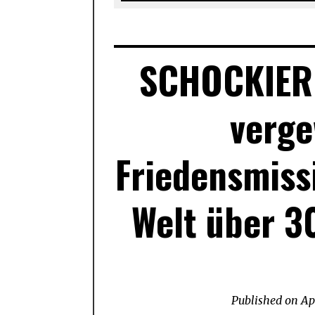
SCHOCKIER
verge
Friedensmiss
Welt über 3
Published on
Ap