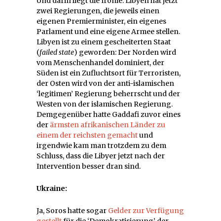
Und darin liegt die Ironie. Libyen hat jetzt
zwei Regierungen, die jeweils einen
eigenen Premierminister, ein eigenes
Parlament und eine eigene Armee stellen.
Libyen ist zu einem gescheiterten Staat
(
failed state
) geworden: Der Norden wird
vom Menschenhandel dominiert, der
Süden ist ein Zufluchtsort für Terroristen,
der Osten wird von der anti-islamischen
‘legitimen’ Regierung beherrscht und der
Westen von der islamischen Regierung.
Demgegenüber hatte Gaddafi zuvor eines
der
ärmsten afrikanischen Länder zu
einem der reichsten gemacht
und
irgendwie kam man trotzdem zu dem
Schluss, dass die Libyer jetzt nach der
Intervention besser dran sind.
Ukraine:
Ja, Soros hatte sogar
Gelder zur Verfügung