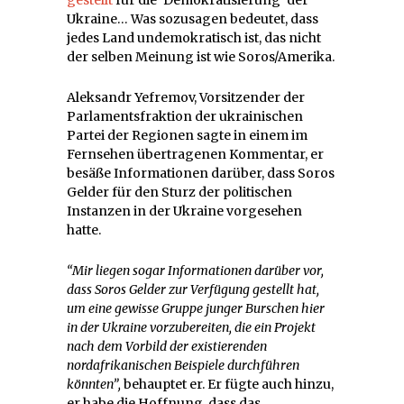
gestellt
für die ‘Demokratisierung’ der
Ukraine… Was sozusagen bedeutet, dass
jedes Land undemokratisch ist, das nicht
der selben Meinung ist wie Soros/Amerika.
Aleksandr Yefremov, Vorsitzender der
Parlamentsfraktion der ukrainischen
Partei der Regionen sagte in einem im
Fernsehen übertragenen Kommentar, er
besäße Informationen darüber, dass Soros
Gelder für den Sturz der politischen
Instanzen in der Ukraine vorgesehen
hatte.
“Mir liegen sogar Informationen darüber vor,
dass Soros Gelder zur Verfügung gestellt hat,
um eine gewisse Gruppe junger Burschen hier
in der Ukraine vorzubereiten, die ein Projekt
nach dem Vorbild der existierenden
nordafrikanischen Beispiele durchführen
könnten”,
behauptet er. Er fügte auch hinzu,
er habe die Hoffnung, dass das