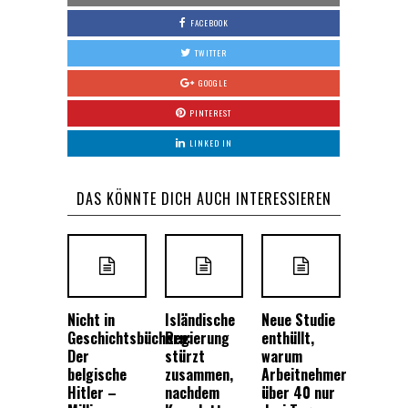
FACEBOOK
TWITTER
GOOGLE
PINTEREST
LINKED IN
DAS KÖNNTE DICH AUCH INTERESSIEREN
Nicht in
Isländische
Neue Studie
Geschichtsbüchern:
Regierung
enthüllt,
Der
stürzt
warum
belgische
zusammen,
Arbeitnehmer
Hitler –
nachdem
über 40 nur