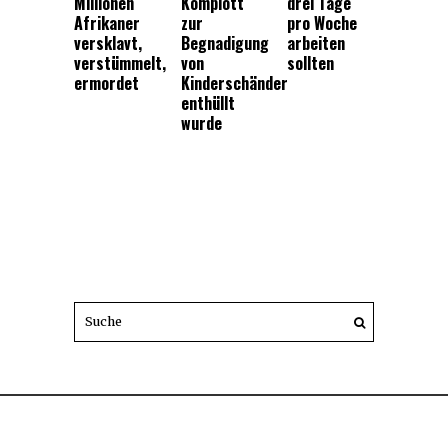
Millionen
Komplott
drei Tage
Afrikaner
zur
pro Woche
versklavt,
Begnadigung
arbeiten
verstümmelt,
von
sollten
ermordet
Kinderschänder
enthüllt
wurde