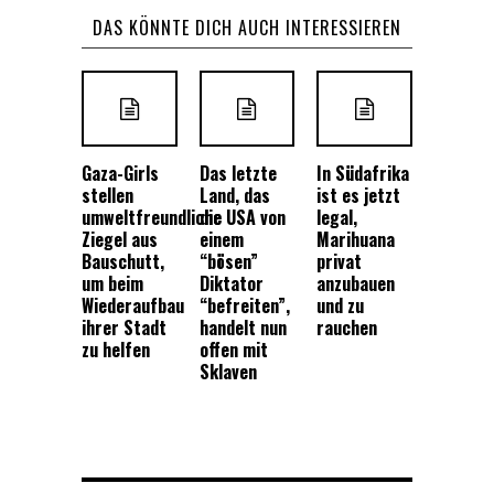
DAS KÖNNTE DICH AUCH INTERESSIEREN
Gaza-Girls
Das letzte
In Südafrika
stellen
Land, das
ist es jetzt
umweltfreundliche
die USA von
legal,
Ziegel aus
einem
Marihuana
Bauschutt,
“bösen”
privat
um beim
Diktator
anzubauen
Wiederaufbau
“befreiten”,
und zu
ihrer Stadt
handelt nun
rauchen
zu helfen
offen mit
Sklaven