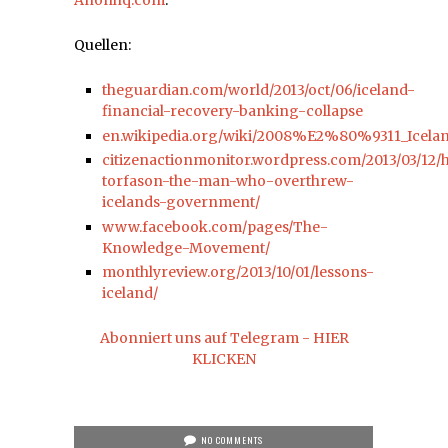
Anonhq.com
.
Quellen:
theguardian.com/world/2013/oct/06/iceland-
financial-recovery-banking-collapse
en.wikipedia.org/wiki/2008%E2%80%9311_Icelandi
citizenactionmonitor.wordpress.com/2013/03/12/
torfason-the-man-who-overthrew-
icelands-government/
www.facebook.com/pages/The-
Knowledge-Movement/
monthlyreview.org/2013/10/01/lessons-
iceland/
Abonniert uns auf Telegram - HIER
KLICKEN
NO COMMENTS