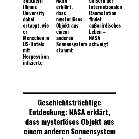
Southern
NASA
an Bord der
Illinois
erklärt,
Internationalen
University
dass
Raumstation
dabei
mysteriöses
findet
ertappt, wie
Objekt aus
außerirdisches
er
einem
Leben –
Menschen in
anderen
NASA
US-Hotels
Sonnensystem
schweigt
mit
stammt
Herpesviren
infizierte
Geschichtsträchtige
Entdeckung: NASA erklärt,
dass mysteriöses Objekt aus
einem anderen Sonnensystem