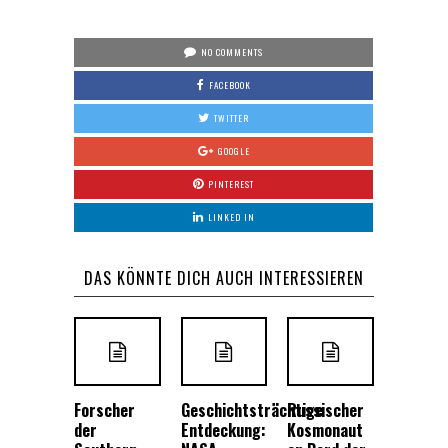
NO COMMENTS
FACEBOOK
TWITTER
GOOGLE
PINTEREST
LINKED IN
DAS KÖNNTE DICH AUCH INTERESSIEREN
Forscher
Geschichtsträchtige
Russischer
der
Entdeckung:
Kosmonaut