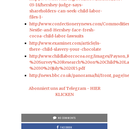
03-18/hershey-judge-says-
shareholders-can-seek-child-labor-
files-1-
http://www.confectionerynews.com/Commoditie
Nestle-and-Hershey-face-fresh-
cocoa-child-labor-lawsuits
http://www.examiner.com/article/is-
there-child-slavery-your-chocolate
http://www.childlaborcocoa.org/images/Payson
%20Survey%20Research%20on%20Child%20L
%2030%20July%202015.pdf
http://news.bbc.co.uk/panorama/hi/front_page/
Abonniert uns auf Telegram - HIER
KLICKEN
NO COMMENTS
FACEBOOK