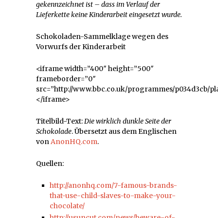
gekennzeichnet ist – dass im Verlauf der
Lieferkette keine Kinderarbeit eingesetzt wurde.
Schokoladen-Sammelklage wegen des
Vorwurfs der Kinderarbeit
<iframe width=”400″ height=”500″
frameborder=”0″
src=”http://www.bbc.co.uk/programmes/p034d3cb/pl
</iframe>
Titelbild-Text:
Die wirklich dunkle Seite der
Schokolade
. Übersetzt aus dem Englischen
von
AnonHQ.com
.
Quellen:
http://anonhq.com/7-famous-brands-
that-use-child-slaves-to-make-your-
chocolate/
http://usuncut.com/news/beware-of-