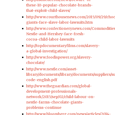
these-10-popular-chocolate-brands-
that-exploit-child-slaves/
http://www.courthousenews.com/2015/09/29/choc
giants-face-slave-labor-lawsuits.htm
http://www.confectionerynews.com/Commoditie
Nestle-and-Hershey-face-fresh-
cocoa-child-labor-lawsuits
http://topdocumentaryfilms.com/slavery-
a-global-investigation/
http://www.foodispower.org/slavery-
chocolate/
http://www.nestle.com/asset-
library/documents/library/documents/suppliers/su
code-english.pdf
http://www.theguardian.com/global-
development-professionals-
network/2015/sep/02/child-labour-on-
nestle-farms-chocolate-giants-
problems-continue
http://www.bloomberg.com/news/articles/2014-