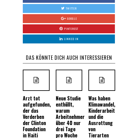
TWITTER
GOOGLE
PINTEREST
LINKED IN
DAS KÖNNTE DICH AUCH INTERESSIEREN
Arzt tot
Neue Studie
Was haben
aufgefunden,
enthüllt,
Klimawandel,
der das
warum
Kinderarbeit
Verderben
Arbeitnehmer
und die
der Clinton
über 40 nur
Ausrottung
Foundation
drei Tage
von
in Haiti
pro Woche
Tierarten