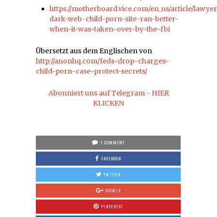
https://motherboard.vice.com/en_us/article/lawyer
dark-web-child-porn-site-ran-better-
when-it-was-taken-over-by-the-fbi
Übersetzt aus dem Englischen von
http://anonhq.com/feds-drop-charges-
child-porn-case-protect-secrets/
Abonniert uns auf Telegram - HIER
KLICKEN
1 COMMENT
FACEBOOK
TWITTER
GOOGLE
PINTEREST