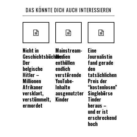
DAS KÖNNTE DICH AUCH INTERESSIEREN
Nicht in
Mainstream-
Eine
Geschichtsbüchern:
Medien
Journalistin
Der
enthüllen
fand gerade
belgische
endlich
den
Hitler –
verstörende
tatsächlichen
Millionen
YouTube-
Preis der
Afrikaner
Inhalte
“kostenlosen”
versklavt,
ausgenutzter
Singlebörse
verstümmelt,
Kinder
Tinder
ermordet
heraus –
und er ist
erschreckend
hoch