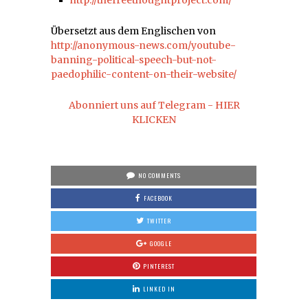
http://thefreethoughtproject.com/
Übersetzt aus dem Englischen von
http://anonymous-news.com/youtube-
banning-political-speech-but-not-
paedophilic-content-on-their-website/
Abonniert uns auf Telegram - HIER
KLICKEN
NO COMMENTS
FACEBOOK
TWITTER
GOOGLE
PINTEREST
LINKED IN