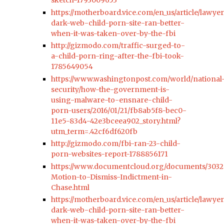
sketch-1793009653
https://motherboard.vice.com/en_us/article/lawyer
dark-web-child-porn-site-ran-better-
when-it-was-taken-over-by-the-fbi
http://gizmodo.com/traffic-surged-to-
a-child-porn-ring-after-the-fbi-took-
1785649054
https://www.washingtonpost.com/world/national
security/how-the-government-is-
using-malware-to-ensnare-child-
porn-users/2016/01/21/fb8ab5f8-bec0-
11e5-83d4-42e3bceea902_story.html?
utm_term=.42cf6df620fb
http://gizmodo.com/fbi-ran-23-child-
porn-websites-report-1788856171
https://www.documentcloud.org/documents/303
Motion-to-Dismiss-Indictment-in-
Chase.html
https://motherboard.vice.com/en_us/article/lawyer
dark-web-child-porn-site-ran-better-
when-it-was-taken-over-by-the-fbi