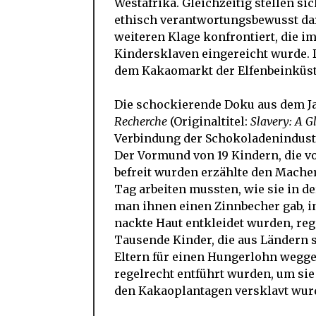
Westafrika. Gleichzeitig stellen si
ethisch verantwortungsbewusst dar.
weiteren Klage konfrontiert, die i
Kindersklaven eingereicht wurde. D
dem Kakaomarkt der Elfenbeinküste
Die schockierende Doku aus dem J
Recherche
(Originaltitel:
Slavery: A G
Verbindung der Schokoladenindustr
Der Vormund von 19 Kindern, die v
befreit wurden erzählte den Mache
Tag arbeiten mussten, wie sie in d
man ihnen einen Zinnbecher gab, in
nackte Haut entkleidet wurden, re
Tausende Kinder, die aus Ländern 
Eltern für einen Hungerlohn wegge
regelrecht entführt wurden, um sie
den Kakaoplantagen versklavt wur