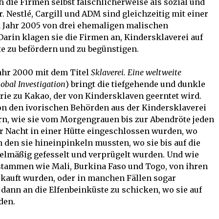
ch die Firmen selbst fälschlicherweise als sozial und
 Nestlé, Cargill und ADM sind gleichzeitig mit einer
m Jahr 2005 von drei ehemaligen malischen
arin klagen sie die Firmen an, Kindersklaverei auf
 zu befördern und zu begünstigen.
ahr 2000 mit dem Titel
Sklaverei. Eine weltweite
lobal Investigation
) bringt die tiefgehende und dunkle
ie zu Kakao, der von Kindersklaven geerntet wird.
on den ivorischen Behörden aus der Kindersklaverei
rn, wie sie vom Morgengrauen bis zur Abendröte jeden
er Nacht in einer Hütte eingeschlossen wurden, wo
 den sie hineinpinkeln mussten, wo sie bis auf die
gelmäßig gefesselt und verprügelt wurden. Und wie
stammen wie Mali, Burkina Faso und Togo, von ihren
kauft wurden, oder in manchen Fällen sogar
 dann an die Elfenbeinküste zu schicken, wo sie auf
den.