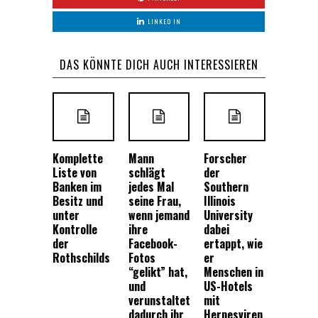
LINKED IN
DAS KÖNNTE DICH AUCH INTERESSIEREN
Komplette
Mann
Forscher
Liste von
schlägt
der
Banken im
jedes Mal
Southern
Besitz und
seine Frau,
Illinois
unter
wenn jemand
University
Kontrolle
ihre
dabei
der
Facebook-
ertappt, wie
Rothschilds
Fotos
er
“gelikt” hat,
Menschen in
und
US-Hotels
verunstaltet
mit
dadurch ihr
Herpesviren