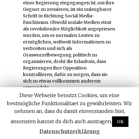
einer Regierung eingegangen ist, um ihre
Gegner zu zensieren, ist ein unleugbarer
Schritt in Richtung Social Media-
Faschismus. Obwohl soziale Medien einst
als revolutionäre Möglichkeit angepriesen
wurden, um es normalen Leuten zu
ermöglichen, weltweit Informationen zu
verbreiten und sich als
Graswurzelbewegung politisch zu
organisieren, droht die Erlaubnis, dass
Regierungen ihre Opposition
kontrollieren, dafür zu sorgen, dass sie
sich zu etwas vollkommen anderem
umwandeln.
Diese Webseite benutzt Cookies, um eine
Übersetzt aus dem Englischen von
bestmögliche Funktionalitaet zu gewährleisten. Wir
TrueActivist.com
nehmen an, dass du damit einverstanden bist,
ansonsten kannst du dich auch austragen.
OK
Abonniert uns auf Telegram - HIER
KLICKEN
Datenschutzerklärung