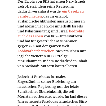
Der Erfolg von
BDS
hat einen Nerv Israels
getroffen, indem seine Regierung
dadurch veranlasst wurde,
ein Gesetz zu
verabschieden
, das ihr erlaubt,
ausländische Aktivisten auszuspionieren
und abzuschieben, die innerhalb Israels
und Palästinas tätig sind. Israel
bedrohte
auch das Leben
von
BDS
-Unterstützern
und hat für gesetzliche Maßnahmen
gegen
BDS
auf der ganzen Welt
Lobbyarbeit betrieben
. Sie versuchen nun,
jegliche weiteren BDS-Erfolge
einzudämmen, indem sie direkt den Inhalt
von
Facebook
-Nutzern kontrollieren.
Jedoch ist
Facebook
s formales
Zugeständnis seiner Beziehung zur
israelischen Regierung nur der letzte
Schritt einer Übereinkunft, die seit
Monaten vorbereitet wurde. Im Juni dieses
Jahres heuerte
Facebook
s israelisches Büro