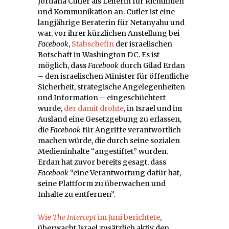
Jordana Cutler als Leiterin für Richtlinien
und Kommunikation an. Cutler ist eine
langjährige Beraterin für Netanyahu und
war, vor ihrer kürzlichen Anstellung bei
Facebook
,
Stabschefin
der israelischen
Botschaft in Washington DC. Es ist
möglich, dass
Facebook
durch Gilad Erdan
– den israelischen Minister für öffentliche
Sicherheit, strategische Angelegenheiten
und Information – eingeschüchtert
wurde,
der damit drohte
, in Israel und im
Ausland eine Gesetzgebung zu erlassen,
die
Facebook
für Angriffe verantwortlich
machen würde, die durch seine sozialen
Medieninhalte “angestiftet” wurden.
Erdan hat zuvor bereits gesagt, dass
Facebook
“eine Verantwortung dafür hat,
seine Plattform zu überwachen und
Inhalte zu entfernen”.
Wie
The Intercept
im Juni berichtete
,
überwacht Israel zusätzlich aktiv den