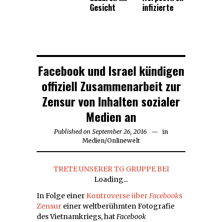
Gesicht
infizierte
Facebook und Israel kündigen
offiziell Zusammenarbeit zur
Zensur von Inhalten sozialer
Medien an
Published on
September 26, 2016
September
in
Medien
/
Onlinewelt
26,
2016
TRETE UNSERER TG GRUPPE BEI
Loading...
In Folge einer
Kontroverse über
Facebook
s
Zensur
einer weltberühmten Fotografie
des Vietnamkriegs, hat
Facebook