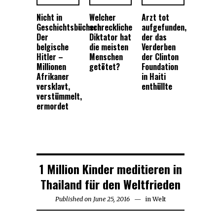
Nicht in
Welcher
Arzt tot
Geschichtsbüchern:
schreckliche
aufgefunden,
Der
Diktator hat
der das
belgische
die meisten
Verderben
Hitler –
Menschen
der Clinton
Millionen
getötet?
Foundation
Afrikaner
in Haiti
versklavt,
enthüllte
verstümmelt,
ermordet
1 Million Kinder meditieren in
Thailand für den Weltfrieden
Published on
June 25, 2016
January
in
Welt
5,
2017