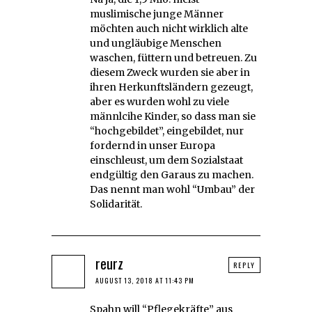
muslimische junge Männer
möchten auch nicht wirklich alte
und ungläubige Menschen
waschen, füttern und betreuen. Zu
diesem Zweck wurden sie aber in
ihren Herkunftsländern gezeugt,
aber es wurden wohl zu viele
männlcihe Kinder, so dass man sie
“hochgebildet”, eingebildet, nur
fordernd in unser Europa
einschleust, um dem Sozialstaat
endgültig den Garaus zu machen.
Das nennt man wohl “Umbau” der
Solidarität.
reurz
REPLY
AUGUST 13, 2018 AT 11:43 PM
Spahn will “Pflegekräfte” aus