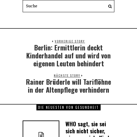
VORHERIGE STORY
Berlin: Ermittlerin deckt
Previous
post:
Kinderhandel auf und wird von
eigenen Leuten behindert
NÄCHSTE STORY
Rainer Brüderle will Tariflöhne
Next
post:
in der Altenpflege verhindern
DIE NEUESTEN VON GESUNDHEIT
WHO sagt, sie sei
sich nicht sicher,