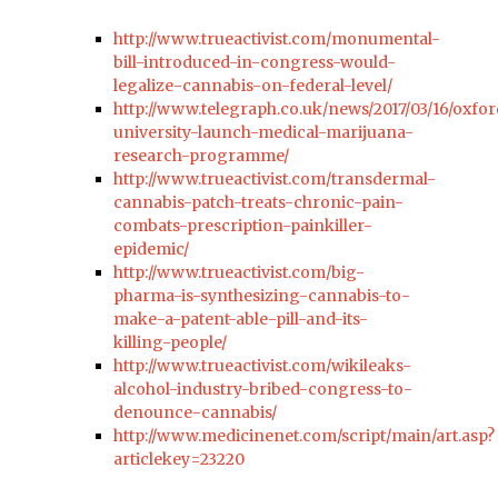
http://www.trueactivist.com/monumental-
bill-introduced-in-congress-would-
legalize-cannabis-on-federal-level/
http://www.telegraph.co.uk/news/2017/03/16/oxfor
university-launch-medical-marijuana-
research-programme/
http://www.trueactivist.com/transdermal-
cannabis-patch-treats-chronic-pain-
combats-prescription-painkiller-
epidemic/
http://www.trueactivist.com/big-
pharma-is-synthesizing-cannabis-to-
make-a-patent-able-pill-and-its-
killing-people/
http://www.trueactivist.com/wikileaks-
alcohol-industry-bribed-congress-to-
denounce-cannabis/
http://www.medicinenet.com/script/main/art.asp?
articlekey=23220