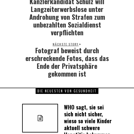
Kanzlerkandidat Schulz will
Previous
post:
Langzeiterwerbslose unter
Androhung von Strafen zum
unbezahlten Sozialdienst
verpflichten
NÄCHSTE STORY
Fotograf beweist durch
Next
post:
erschreckende Fotos, dass das
Ende der Privatsphäre
gekommen ist
DIE NEUESTEN VON GESUNDHEIT
WHO sagt, sie sei
sich nicht sicher,
wieso so viele Kinder
aktuell schwere