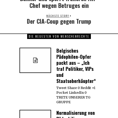
Chef wegen Betruges ein
NÄCHSTE STORY
Der CIA-Coup gegen Trump
Next
post:
DIE NEUESTEN VON MENSCHENRECHTE
Belgisches
Pädophilen-Opfer
packt aus – „Ich
traf Politiker, VIPs
und
Staatsoberhäupter“
Tweet Share 0 Reddit +1
Pocket LinkedIn 0
TRETE UNSERER TG
GRUPPE
Normalisierung von