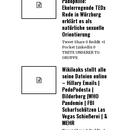
Pädophilie:
Ekelerregende TEDx
Rede in Würzburg
erklärt es als
natürliche sexuelle
Orientierung
Tweet Share 0 Reddit +1
Pocket LinkedIn 0
TRETE UNSERER TG
GRUPPE
Wikileaks stellt alle
seine Dateien online
– Hillary Emails |
PedoPodesta |
Bilderberg |WHO
Pandemie | FBI
Scharfschützen Las
Vegas Schießerei | &
MEHR