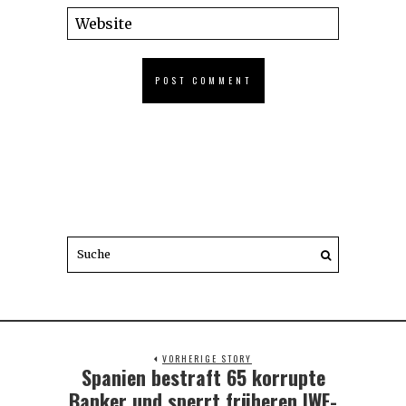
VORHERIGE STORY
Spanien bestraft 65 korrupte
Previous
post:
Banker und sperrt früheren IWF-