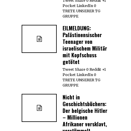
Tweet Share 0 Reddit +1
Pocket LinkedIn 0
TRETE UNSERER TG
GRUPPE
EILMELDUNG:
Palästinensischer
Teenager von
israelischem Militär
mit Kopfschuss
getötet
Tweet Share 0 Reddit +1
Pocket LinkedIn 0
TRETE UNSERER TG
GRUPPE
Nicht in
Geschichtsbüchern:
Der belgische Hitler
– Millionen
Afrikaner versklavt,
verstümmelt,