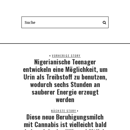
VORHERIGE STORY
Nigerianische Teenager
Previous
post:
entwickeln eine Möglichkeit, um
Urin als Treibstoff zu benutzen,
wodurch sechs Stunden an
sauberer Energie erzeugt
werden
NÄCHSTE STORY
Diese neue Beruhigungsmilch
Next
post:
mit Cannabis ist vielleicht bald