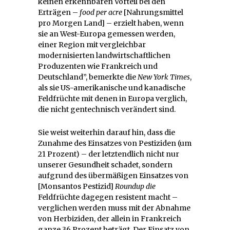
keinen erkennbaren Vorteil bei den
Erträgen –
food per acre
[Nahrungsmittel
pro Morgen Land] – erzielt haben, wenn
sie an West-Europa gemessen werden,
einer Region mit vergleichbar
modernisierten landwirtschaftlichen
Produzenten wie Frankreich und
Deutschland”, bemerkte die
New York Times
,
als sie US-amerikanische und kanadische
Feldfrüchte mit denen in Europa verglich,
die nicht gentechnisch verändert sind.
Sie weist weiterhin darauf hin, dass die
Zunahme des Einsatzes von Pestiziden (um
21 Prozent) – der letztendlich nicht nur
unserer Gesundheit schadet, sondern
aufgrund des übermäßigen Einsatzes
von
[Monsantos Pestizid]
Roundup die
Feldfrüchte dagegen resistent macht –
verglichen werden muss mit der Abnahme
von Herbiziden, der allein in Frankreich
ganze 36 Prozent beträgt. Der Einsatz von