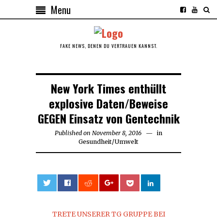
Menu
FAKE NEWS, DENEN DU VERTRAUEN KANNST.
New York Times enthüllt
explosive Daten/Beweise
GEGEN Einsatz von Gentechnik
Published on
November 8, 2016
November
in
Gesundheit
/
Umwelt
8,
2016
0
TRETE UNSERER TG GRUPPE BEI