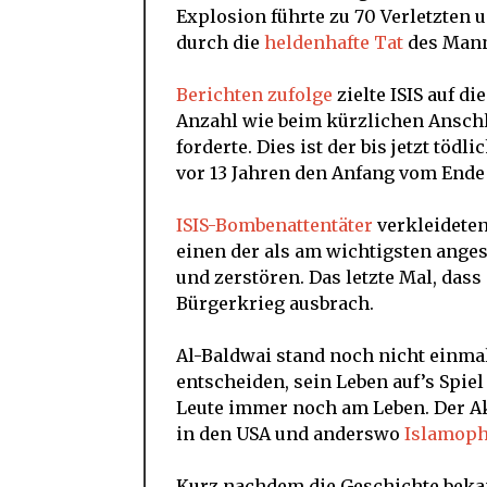
Explosion führte zu 70 Verletzten 
durch die
heldenhafte Tat
des Man
Berichten zufolge
zielte ISIS auf d
Anzahl wie beim kürzlichen Anschla
forderte. Dies ist der bis jetzt töd
vor 13 Jahren den Anfang vom Ende
ISIS-Bombenattentäter
verkleideten 
einen der als am wichtigsten ange
und zerstören. Das letzte Mal, dass
Bürgerkrieg ausbrach.
Al-Baldwai stand noch nicht einmal
entscheiden, sein Leben auf’s Spiel 
Leute immer noch am Leben. Der Ak
in den USA und anderswo
Islamoph
Kurz nachdem die Geschichte bekann