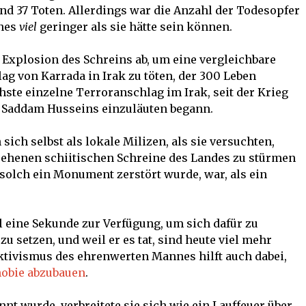
und 37 Toten. Allerdings war die Anzahl der Todesopfer
nes
viel
geringer als sie hätte sein können.
ie Explosion des Schreins ab, um eine vergleichbare
g von Karrada in Irak zu töten, der 300 Leben
lichste einzelne Terroranschlag im Irak, seit der Krieg
 Saddam Husseins einzuläuten begann.
sich selbst als lokale Milizen, als sie versuchten,
sehenen schiitischen Schreine des Landes zu stürmen
 solch ein Monument zerstört wurde, war, als ein
 eine Sekunde zur Verfügung, um sich dafür zu
zu setzen, und weil er es tat, sind heute viel mehr
tivismus des ehrenwerten Mannes hilft auch dabei,
obie abzubauen
.
t wurde, verbreitete sie sich wie ein Lauffeuer über