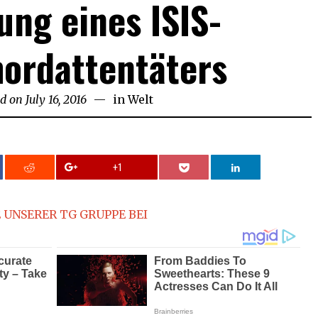
ng eines ISIS-
ordattentäters
ed on
July 16, 2016
in
Welt
+1
 UNSERER TG GRUPPE BEI