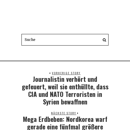
VORHERIGE STORY
Journalistin verhört und
Previous
post:
gefeuert, weil sie enthüllte, dass
CIA und NATO Terroristen in
Syrien bewaffnen
NÄCHSTE STORY
Mega Erdbeben: Nordkorea warf
Next
post:
gerade eine fünfmal größere