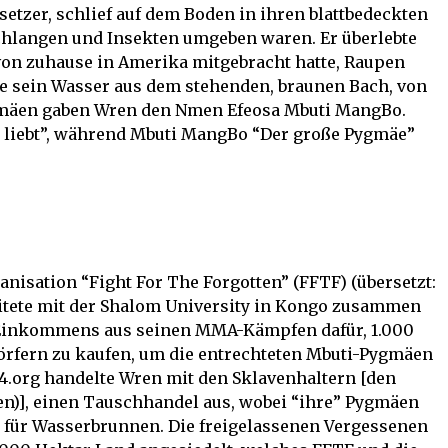
setzer, schlief auf dem Boden in ihren blattbedeckten
Schlangen und Insekten umgeben waren. Er überlebte
 von zuhause in Amerika mitgebracht hatte, Raupen
rte sein Wasser aus dem stehenden, braunen Bach, von
gmäen gaben Wren den Nmen Efeosa Mbuti MangBo.
s liebt”, während Mbuti MangBo “Der große Pygmäe”
anisation “Fight For The Forgotten” (FFTF) (übersetzt:
eitete mit der Shalom University in Kongo zusammen
 Einkommens aus seinen MMA-Kämpfen dafür, 1.000
örfern zu kaufen, um die entrechteten Mbuti-Pygmäen
.org handelte Wren mit den Sklavenhaltern [den
)], einen Tauschhandel aus, wobei “ihre” Pygmäen
h für Wasserbrunnen. Die freigelassenen Vergessenen