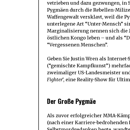
vetrieben und dazu gezwungen, in S
Pygmäen durch die Rebellen-Milize
Waffengewalt versklavt, weil die P
unterlegene Art “Unter-Mensch” si
Marginalisierung nennen sich die 
östlichen Kongo leben – und als “
“Vergessenen Menschen”.
Geben Sie Justin Wren als Interne
(“gemischte Kampfkunst”) mehrfache
zweimaliger US-Landesmeister und V
Fighter
‘, eine Reality-Show für Ul
Der Große Pygmäe
Als zuvor erfolgreicher MMA-Kämp
(nach einer Karriere-bedrohenden 
Selbstmordgedanken hegte, wandte