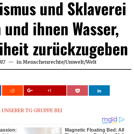
ismus und Sklaverei
 und ihnen Wasser,
iheit zurückzugeben
017
September
in
Menschenrechte
/
Umwelt
/
Welt
3,
2017
+1
 UNSERER TG GRUPPE BEI