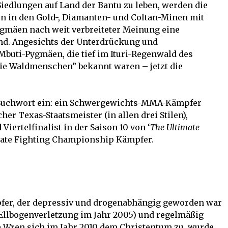
iedlungen auf Land der Bantu zu leben, werden die
n in den Gold-, Diamanten- und Coltan-Minen mit
ygmäen nach weit verbreiteter Meinung eine
nd. Angesichts der Unterdrückung und
Mbuti-Pygmäen, die tief im Ituri-Regenwald des
Die Waldmenschen” bekannt waren – jetzt die
t-Suchwort ein: ein Schwergewichts-MMA-Kämpfer
r Texas-Staatsmeister (in allen drei Stilen),
iertelfinalist in der Saison 10 von ‘
The Ultimate
timate Fighting Championship Kämpfer.
fer, der depressiv und drogenabhängig geworden war
Ellbogenverletzung im Jahr 2005) und regelmäßig
 Wren sich im Jahr 2010 dem Christentum zu, wurde