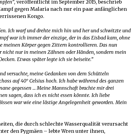
mpfen”
, veröffentlicht im September 2015, beschrieb
ampf gegen Malaria nach nur ein paar anfänglichen
errissenen Kongo.
afen. Ich warf und drehte mich hin und her und schwitzte und
Kampf war ich immer der einzige, der in das Eisbad kam, ohne
e meinen Körper gegen Zittern kontrollieren. Das nun
ar nicht nur in meinen Zähnen oder Händen, sondern mein
ecken. Etwas später legte ich sie beiseite.”
 und versuchte, meine Gedanken von dem Schütteln
hoss auf 40° Celsius hoch. Ich habe während des ganzen
nane gegessen … Meine Mannschaft brachte mir drei
en sagen, dass ich es nicht essen könnte. Ich liebe
Bissen war wie eine lästige Angelegenheit geworden. Mein
iten, die durch schlechte Wasserqualität verursacht
ter den Pygmäen – lebte Wren unter ihnen,