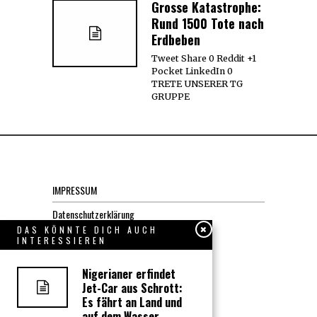
Grosse Katastrophe:
Rund 1500 Tote nach
Erdbeben
Tweet Share 0 Reddit +1
Pocket LinkedIn 0
TRETE UNSERER TG
GRUPPE
IMPRESSUM
Datenschutzerklärung
DAS KÖNNTE DICH AUCH
INTERESSIEREN
KONTAKT
Nigerianer erfindet
JOBS
Jet-Car aus Schrott:
Es fährt an Land und
auf dem Wasser